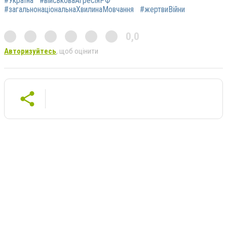
#Україна
#військоваАгресіяРФ
#загальнонаціональнаХвилинаМовчання
#жертвиВійни
0,0
Авторизуйтесь
, щоб оцінити