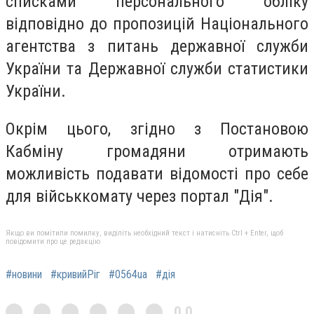
списками персонального обліку
відповідно до пропозицій Національного
агентства з питань державної служби
України та Державної служби статистики
України.
Окрім цього, згідно з Постановою
Кабміну громадяни отримають
можливість подавати відомості про себе
для військкомату через портал "Дія".
Якщо ви помітили помилку, виділіть необхідний текст і натисніть Ctrl + Enter, щоб
повідомити про це редакцію
#новини
#кривийРіг
#0564ua
#дія
0,0