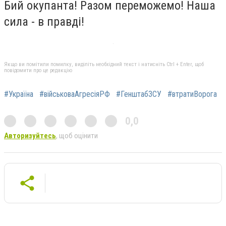
Бий окупанта! Разом переможемо! Наша
сила - в правді!
Якщо ви помітили помилку, виділіть необхідний текст і натисніть Ctrl + Enter, щоб
повідомити про це редакцію
#Україна
#військоваАгресіяРФ
#ГенштабЗСУ
#втратиВорога
0,0
Авторизуйтесь
, щоб оцінити