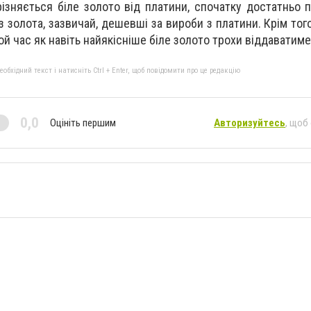
різняється біле золото від платини, спочатку достатньо 
з золота, зазвичай, дешевші за вироби з платини. Крім тог
той час як навіть найякісніше біле золото трохи віддаватиме
бхідний текст і натисніть Ctrl + Enter, щоб повідомити про це редакцію
0,0
Оцініть першим
Авторизуйтесь
, щоб