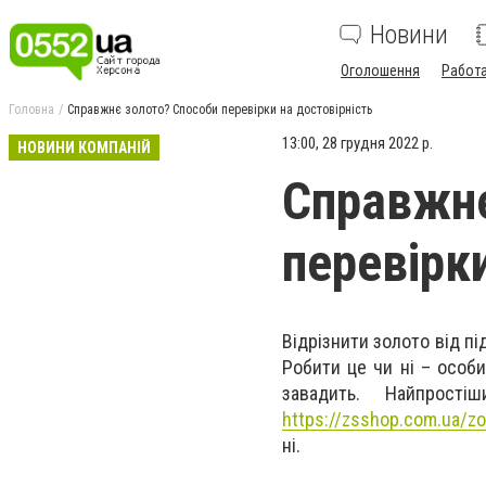
Новини
Оголошення
Работ
Головна
Справжнє золото? Способи перевірки на достовірність
13:00, 28 грудня 2022 р.
НОВИНИ КОМПАНІЙ
Справжнє
перевірки
Відрізнити золото від пі
Робити це чи ні – особ
завадить. Найпрост
https://zsshop.com.ua/zol
ні.