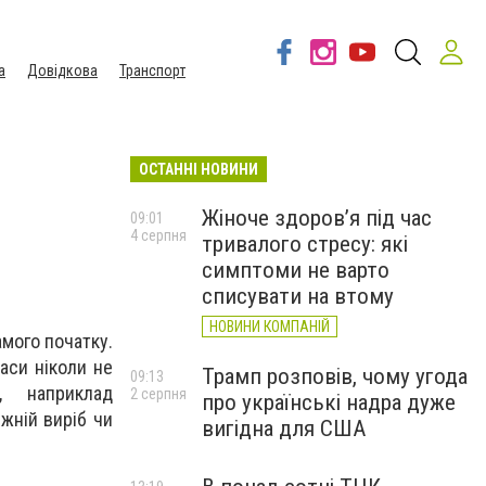
а
Довідкова
Транспорт
ОСТАННІ НОВИНИ
Жіноче здоров’я під час
09:01
4 серпня
тривалого стресу: які
симптоми не варто
списувати на втому
НОВИНИ КОМПАНІЙ
амого початку.
аси ніколи не
Трамп розповів, чому угода
09:13
, наприклад
2 серпня
про українські надра дуже
вжній виріб чи
вигідна для США