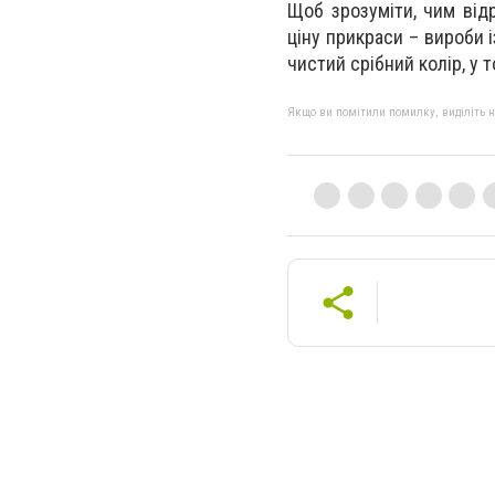
Щоб зрозуміти, чим від
ціну прикраси – вироби і
чистий срібний колір, у 
Якщо ви помітили помилку, виділіть нео