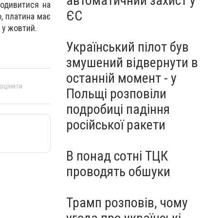
автоматичний захист у
подивитися на
ЄС
о, платина має
 у жовтий.
Український пілот був
змушений відвернути в
останній момент - у
 оцінити
Польщі розповіли
подробиці падіння
російської ракети
В понад сотні ТЦК
проводять обшуки
Трамп розповів, чому