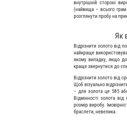
внутрішній стороні вир
(найвища – всього грам
розглянути пробу на прик
Як 
Відрізнити золото від п
найкраще використовуват
якому випадку, якщо до
краще звернутися до спе
Відрізнити золото від с
Щоб візуально відрізнит
– для золота це 585 аб
Відмінності золота від
розмір виробу. Імовірніс
браслети, невелика.