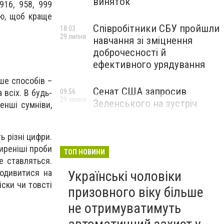
виняток
916, 958, 999
ою, щоб краще
Співробітники СБУ пройшли
18:03
29 липня
навчання зі зміцнення
доброчесності й
ефективного урядування
ше способів –
Сенат США запросив
всіх. В будь-
09:56
29 липня
Зеленського на зустріч
енші сумніви,
ь різні цифри.
ширеніші проби
ТОП НОВИНИ
е ставляться.
подивитися на
Українські чоловіки
іски чи товсті
призовного віку більше
не отримуватимуть