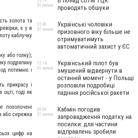
В понад сотні ТЦК
13:19
31 липня
проводять обшуки
сть золота та
Українські чоловіки
12:40
ревірки, є у в
31 липня
призовного віку більше не
олоту каблучку
отримуватимуть
автоматичний захист у ЄС
ку або голку);
лику подряпину
Український пілот був
12:14
31 липня
од потемніє і
змушений відвернути в
останній момент - у Польщі
ть прикрасу і
розповіли подробиці
 оцті, тоді як
падіння російської ракети
е позолочені
Кабмін погодив
09:00
ка або сережка
31 липня
запровадження податку на
посилки: для частини
відправлень зробили
трьох цифр на