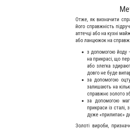
Ме
Отже, як визначити спр
його справжність підруч
аптечці або на кухні ма
або ланцюжок на справжн
з допомогою йоду –
на прикрасі, що пе
або злегка здираю
довго не буде випа
за допомогою оцту
залишають на кільк
справжнє золото зб
за допомогою маг
прикраси із сталі, 
дуже «прилипає» до 
Золоті вироби, признач