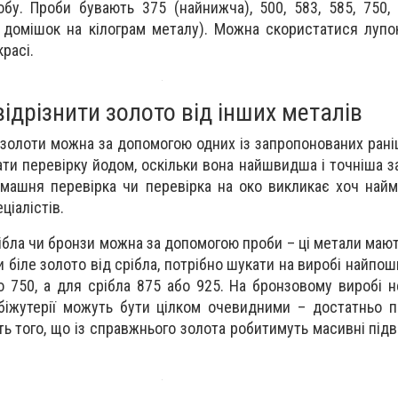
обу. Проби бувають 375 (найнижча), 500, 583, 585, 750, 
 домішок на кілограм металу). Можна скористатися луп
расі.
відрізнити золото від інших металів
озолоти можна за допомогою одних із запропонованих рані
и перевірку йодом, оскільки вона найшвидша і точніша за 
машня перевірка чи перевірка на око викликає хоч найм
ціалістів.
рібла чи бронзи можна за допомогою проби – ці метали мают
и біле золото від срібла, потрібно шукати на виробі найпо
о 750, а для срібла 875 або 925. На бронзовому виробі н
 біжутерії можуть бути цілком очевидними – достатньо 
ть того, що із справжнього золота робитимуть масивні підв