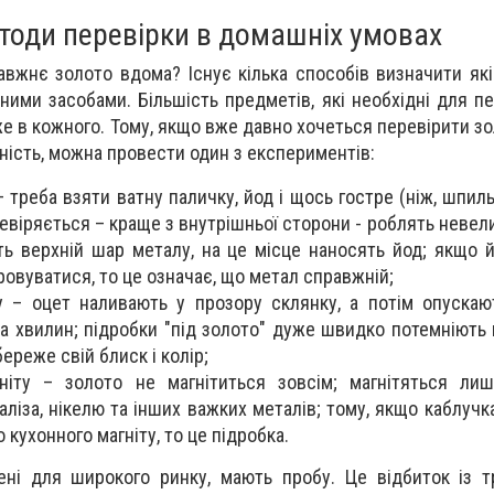
тоди перевірки в домашніх умовах
авжнє золото вдома? Існує кілька способів визначити які
ними засобами. Більшість предметів, які необхідні для пе
йже в кожного. Тому, якщо вже давно хочеться перевірити з
ість, можна провести один з експериментів:
 треба взяти ватну паличку, йод і щось гостре (ніж, шпиль
ревіряється – краще з внутрішньої сторони - роблять неве
ть верхній шар металу, на це місце наносять йод; якщо й
ровуватися, то це означає, що метал справжній;
 – оцет наливають у прозору склянку, а потім опускаю
а хвилин; підробки "під золото" дуже швидко потемніють в
ереже свій блиск і колір;
ніту – золото не магнітиться зовсім; магнітяться лиш
заліза, нікелю та інших важких металів; тому, якщо каблуч
кухонного магніту, то це підробка.
ені для широкого ринку, мають пробу. Це відбиток із 