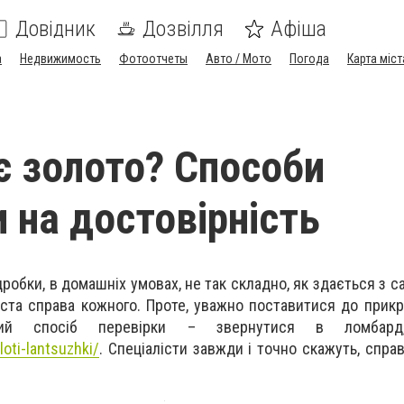
Довідник
Дозвілля
Афіша
а
Недвижимость
Фотоотчеты
Авто / Мото
Погода
Карта міст
 золото? Способи
 на достовірність
дробки, в домашніх умовах, не так складно, як здається з с
иста справа кожного. Проте, уважно поставитися до прикр
іший спосіб перевірки – звернутися в ломбард
oti-lantsuzhki/
. Спеціалісти завжди і точно скажуть, спра