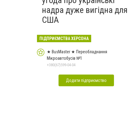
угода про українські
надра дуже вигідна для
США
ПІДПРИЄМСТВА ХЕРСОНА
★ BusMaster ★ Переобладнання
Мікроавтобусів №1
+380(67)599-04-04
Додати підприємство