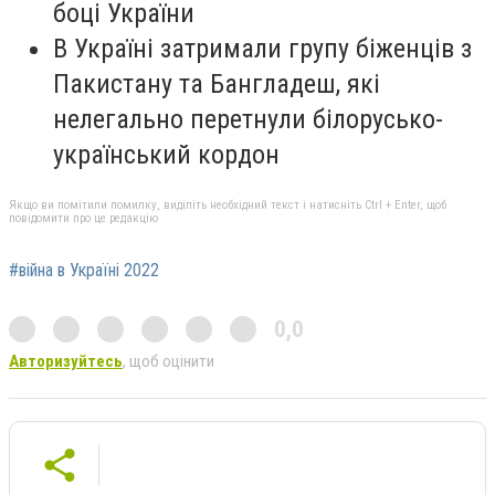
боці України
В Україні затримали групу біженців з
Пакистану та Бангладеш, які
нелегально перетнули білорусько-
український кордон
Якщо ви помітили помилку, виділіть необхідний текст і натисніть Ctrl + Enter, щоб
повідомити про це редакцію
#війна в Україні 2022
0,0
Авторизуйтесь
, щоб оцінити