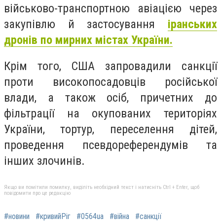
військово-транспортною авіацією через
закупівлю й застосування
іранських
дронів по мирних містах України.
Крім того, США запровадили санкції
проти високопосадовців російської
влади, а також осіб, причетних до
фільтрації на окупованих територіях
України, тортур, переселення дітей,
проведення псевдореферендумів та
інших злочинів.
Якщо ви помітили помилку, виділіть необхідний текст і натисніть Ctrl + Enter, щоб
повідомити про це редакцію
#новини
#кривийРіг
#0564ua
#війна
#санкції