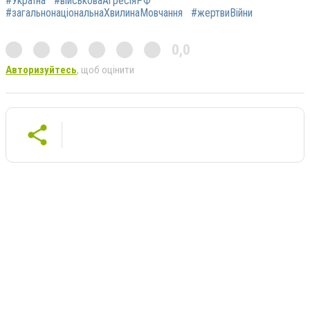
#Україна
#військоваАгресіяРФ
#загальнонаціональнаХвилинаМовчання
#жертвиВійни
0,0
Авторизуйтесь
, щоб оцінити