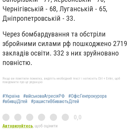
Чернігівській - 68, Луганській - 65,
Дніпропетровській - 33.
Через бомбардування та обстріли
збройними силами рф пошкоджено 2719
закладів освіти. 332 з них зруйновано
повністю.
Якщо ви помітили помилку, виділіть необхідний текст і натисніть Ctrl + Enter, щоб
повідомити про це редакцію
#Україна
#військоваАгресіяРФ
#ОфісГенпрокурора
#вбивціДітей
#рашистиВбиваютьДітей
0,0
Авторизуйтесь
, щоб оцінити