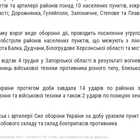
етів та артилерії районів понад 10 населених пунктів, зок
сті; Дорожнянка, Гуляйполе, Залізничне, Степове та Плавн
ку ворог веде оборонні дії, проводить посилення угрупо
 обстріли районів населених пунктів, що межують з ліні
та Балка, Дудчани, Білогрудове Херсонської області та міс
 відтак 4 грудня у Запорізької області в результаті вогн
иць військової техніки противника різного типу, близько
країни протягом доби завдала 14 ударів по районах 
ння та військової техніки а також 2 ударів по позиціях зе
ськ і артилерії Сил оборони України за добу уразили пункт
обового складу та склад боєприпасів противника.
бхідний текст і натисніть Ctrl + Enter, щоб повідомити про це редакцію