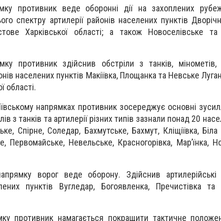
мку противник веде оборонні дії на захоплених рубеж
ього спектру артилерії районів населених пунктів Дворічн
естове Харківської області; а також Новоселівське та
ку противник здійснив обстріли з танків, мінометів, 
онів населених пунктів Макіївка, Площанка та Невське Луган
ї області.
іївському напрямках противник зосереджує основні зусил
лів з танків та артилерії різних типів зазнали понад 20 насе
ке, Спірне, Соледар, Бахмутське, Бахмут, Кліщіївка, Біла
не, Первомайське, Невельське, Красногорівка, Мар’їнка, Н
апрямку ворог веде оборону. Здійснив артилерійські 
лених пунктів Вугледар, Богоявленка, Пречистівка та
мку противник намагається покращити тактичне положен