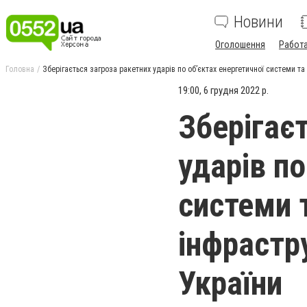
Новини
Оголошення
Работ
Головна
Зберігається загроза ракетних ударів по об’єктах енергетичної системи та 
19:00, 6 грудня 2022 р.
Зберігає
ударів по
системи 
інфрастру
України