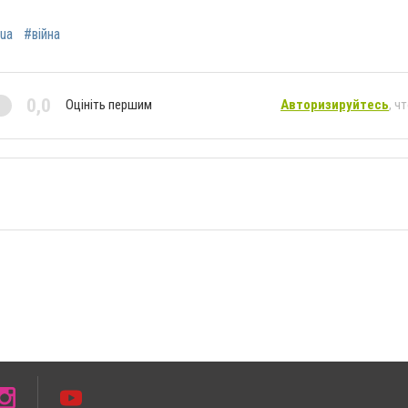
ua
#війна
0,0
Оцініть першим
Авторизируйтесь
, ч