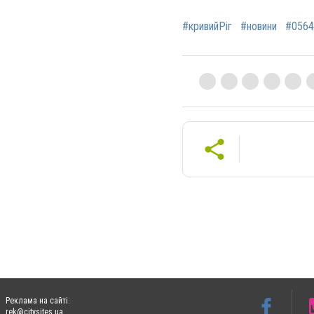
#кривийРіг
#новини
#0564
Реклама на сайті:
rek@citysites.ua