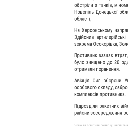
обстріли з танків, міном
Новопіль Донецької обла
області;
На Херсонському напрям
Здійснив артилерійські
зокрема Осокорівка, Золо
Противник зазнає втрат,
було знищено до 20 один
отримали поранення.
Авіація Сил оборони У
особового складу, озброє
комплексів противника.
Підрозділи ракетних вій
райони зосередження ос
Якщо ви помітили помилку, виділіть нео