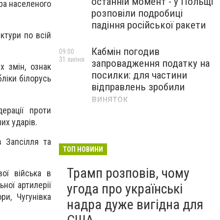
останній момент - у Польщі
ра населеного
розповіли подробиці
падіння російської ракети
ктури по всій
Кабмін погодив
09:00
31 липня
запровадження податку на
х змін, ознак
посилки: для частини
ліки білорусь
відправлень зробили
виняток
ерації проти
их ударів.
Співробітники СБУ пройшли
18:03
29 липня
навчання зі зміцнення
в Запсілля та
доброчесності й
ТОП НОВИНИ
ефективного урядування
Трамп розповів, чому
ої війська в
ьної артилерії
угода про українські
ри, Чугунівка
надра дуже вигідна для