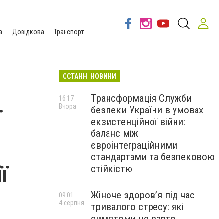
а
Довідкова
Транспорт
ОСТАННІ НОВИНИ
Трансформація Служби
16:17
Вчора
безпеки України в умовах
ї
екзистенційної війни:
баланс між
євроінтеграційними
стандартами та безпековою
ї
стійкістю
Жіноче здоров’я під час
09:01
4 серпня
тривалого стресу: які
симптоми не варто