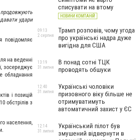
списувати на втому
и продовжують
НОВИНИ КОМПАНІЙ
вдавати удари
Трамп розповів, чому угода
09:13
2 серпня
про українські надра дуже
я повідомляє
вигідна для США
ля на веденні
В понад сотні ТЦК
13:19
ї, зосереджує
31 липня
проводять обшуки
не обладнання
Українські чоловіки
12:40
31 липня
призовного віку більше не
тів і позицій
отримуватимуть
10 обстрілів з
автоматичний захист у ЄС
го населення,
Український пілот був
12:14
и.
31 липня
змушений відвернути в