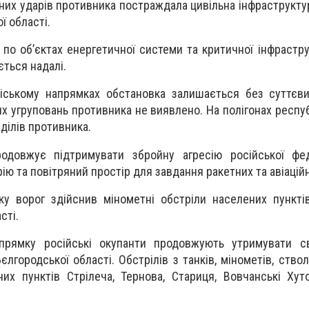
них ударів противника постраждала цивільна інфраструкту
ї області.
 по об’єктах енергетичної системи та критичної інфрастру
ється надалі.
іському напрямках обстановка залишається без суттєви
 угруповань противника не виявлено. На полігонах респуб
ділів противника.
родовжує підтримувати збройну агресію російської фед
ію та повітряний простір для завдання ракетних та авіаційн
у ворог здійснив мінометні обстріли населених пункті
сті.
рямку російські окупанти продовжують утримувати св
лгородської області. Обстрілів з танків, мінометів, ствол
их пунктів Стрілеча, Тернова, Стариця, Вовчанські Хуто