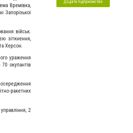
Додати підприємство
рема Времівка,
і Запорізької
вання військ.
єю зіткнення,
та Херсон.
евого ураження
 70 окупантів
зосередження
нітно-ракетних
 управління, 2