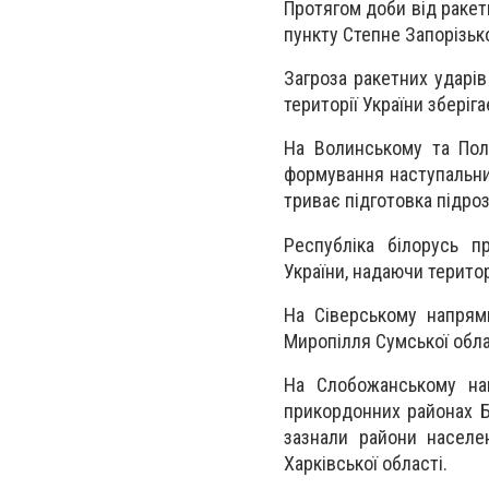
Протягом доби від ракет
пункту Степне Запорізько
Загроза ракетних ударів
території України зберіга
На Волинському та Пол
формування наступальних
триває підготовка підроз
Республіка білорусь п
України, надаючи територ
На Сіверському напрямк
Миропілля Сумської обла
На Слобожанському нап
прикордонних районах Бє
зазнали райони населен
Харківської області.