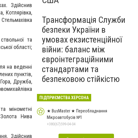
США
ах. Здійснив
а, Котлярівка,
Трансформація Служби
 Стельмахівка
безпеки України в
умовах екзистенційної
ствольної та
ської області;
війни: баланс між
євроінтеграційними
ля на веденні
стандартами та
лених пунктів,
безпековою стійкістю
 Гора, Дружба,
овомихайлівка
ПІДПРИЄМСТВА ХЕРСОНА
та мінометні
★ BusMaster ★ Переобладнання
 Золота Нива
Мікроавтобусів №1
+380(67)599-04-04
ня. Здійснив