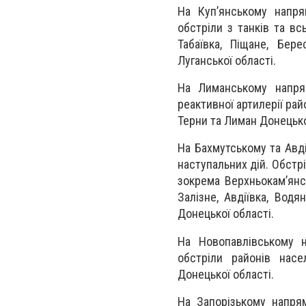
На Куп’янському напря
обстріли з танків та вс
Табаївка, Піщане, Бер
Луганської області.
На Лиманському напрям
реактивної артилерії рай
Терни та Лиман Донецько
На Бахмутському та Авд
наступальних дій. Обстрі
зокрема Верхньокам’янсь
Залізне, Авдіївка, Водя
Донецької області.
На Новопавлівському н
обстріли районів насе
Донецької області.
На Запорізькому напря