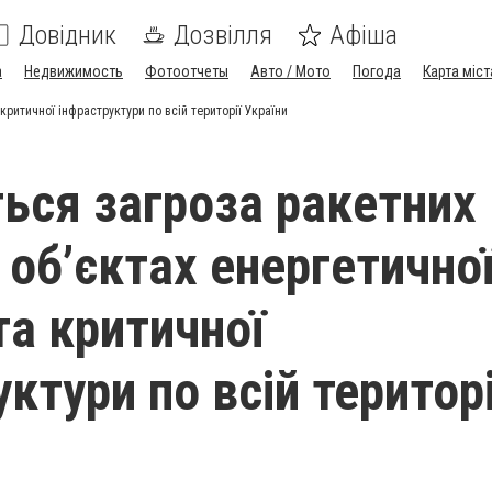
Довідник
Дозвілля
Афіша
а
Недвижимость
Фотоотчеты
Авто / Мото
Погода
Карта міст
критичної інфраструктури по всій території України
ться загроза ракетних
 об’єктах енергетично
та критичної
ктури по всій територі