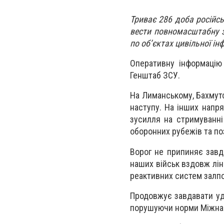
Триває 286 доба російс
вести повномасштабну з
по об’єктах цивільної ін
Оперативну інформацію
Генштаб ЗСУ.
На Лиманському, Бахмут
наступу. На інших напр
зусилля на стримуванні
оборонних рубежів та по
Ворог не припиняє завд
наших військ вздовж ліні
реактивних систем залпо
Продовжує завдавати уд
порушуючи норми Міжнаро