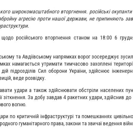
ького широкомасштабного вторгнення. російські окупант
бройну агресію проти нашої держави, не припиняють за
фраструктури.
 щодо російського вторгнення станом на 18:00 6 грудн
ському та Авдіївському напрямках ворог зосереджує зусил
ямках намагається утримати тимчасово захоплені територі
 дій підрозділів Сил оборони України, здійснює інженер
зицій, веде розвідку.
авати удари а також здійснювати обстріли населених пунк
ї зіткнення. За добу завдав 4 ракетних удари, здійснив до 
вого вогню.
ари по критичній інфраструктурі та помешканнях цивільно
дного гуманітарного права, закони та звичаї ведення війн