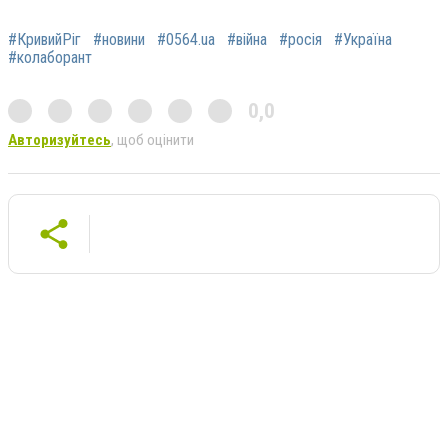
#КривийРіг
#новини
#0564.ua
#війна
#росія
#Україна
#колаборант
0,0
Авторизуйтесь
, щоб оцінити