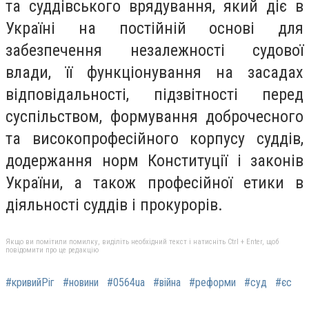
та суддівського врядування, який діє в
Україні на постійній основі для
забезпечення незалежності судової
влади, її функціонування на засадах
відповідальності, підзвітності перед
суспільством, формування доброчесного
та високопрофесійного корпусу суддів,
додержання норм Конституції і законів
України, а також професійної етики в
діяльності суддів і прокурорів.
Якщо ви помітили помилку, виділіть необхідний текст і натисніть Ctrl + Enter, щоб
повідомити про це редакцію
#кривийРіг
#новини
#0564ua
#війна
#реформи
#суд
#єс