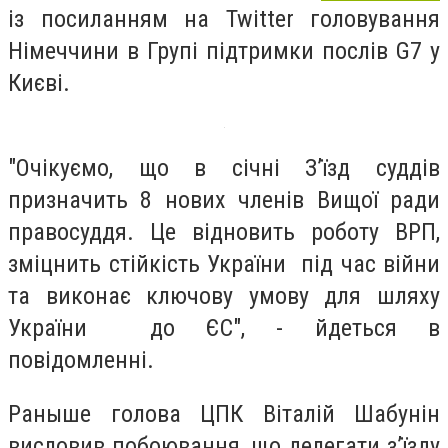
із посиланням на Twitter головування
Німеччини в Групі підтримки послів G7 у
Києві.
"Очікуємо, що в січні З’їзд суддів
призначить 8 нових членів Вищої ради
правосуддя. Це відновить роботу ВРП,
зміцнить стійкість України під час війни
та виконає ключову умову для шляху
України до ЄС", - йдеться в
повідомленні.
Раныше голова ЦПК Віталій Шабунін
висловив побоювання, що делегати з’їзду