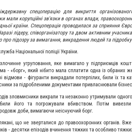
іждержавну спецоперацію для викриття організованог
и мали корупційні зв'язки в органах влади, правоохоронн
дньої країни. Спецоперація проводилася за сприяння Євро
аразі лідеру, співорганізатору та двом активним учасник
 про підозру за вимагання, викрадення людей та підробку
ужба Національної поліції України.
злочинне угруповання, яке вимагало у підприємців кош
ма - «борг», який нібито мала сплатити одна із обраних ж
зі відмови - фігуранти викрадали потерпілих, били їх та к
сники за підробленими документами привласнювали бізнес
одів зловмисники викрали та незаконно утримували одного 
обили його та погрожували вбивством. Потім вивезли
родовж доби, вимагаючи неіснуючий борг.
лякані, що не зверталися до правоохоронних органів. Вже
ків - десятки епізодів вчинення тяжких та особливо тяжки