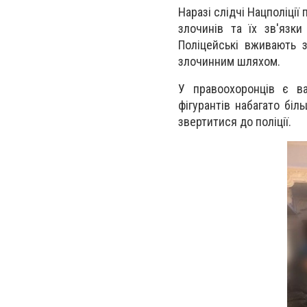
Наразі слідчі Нацполіції
злочинів та їх зв'язк
Поліцейські вживають 
злочинним шляхом.
У правоохоронців є ва
фігурантів набагато біл
звертитися до поліції.