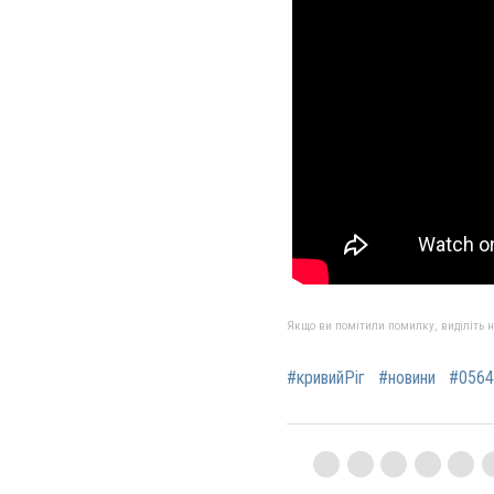
Якщо ви помітили помилку, виділіть нео
#кривийРіг
#новини
#0564