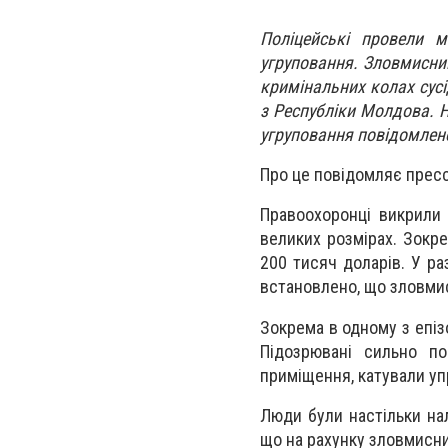
Поліцейські провели м
угруповання. Зловмисник
кримінальних колах сусі
з Республіки Молдова. Н
угруповання повідомлено
Про це повідомляє прессл
Правоохоронці викрили 
великих розмірах. Зокре
200 тисяч доларів. У ра
встановлено, що зловми
Зокрема в одному з епіз
Підозрювані сильно п
приміщення, катували уп
Люди були настільки на
що на рахунку зловмисни