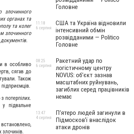
Головне
о злочинного
их органах та
США та Україна відновили
11:18
полу та колег
6 серпня
інтенсивний обмін
ам злочинного
розвідданими — Politico
 документів.
Головне
Ракетний удар по
08:25
ти в особливо
6 серпня
логістичному центру
ертв, сягав до
NOVUS: об’єкт зазнав
атували. Також
масштабних руйнувань,
 підприємців.
загиблих серед працівників
немає
з потерпілих.
 у підвальне
П’ятеро людей загинули в
13:47
4 серпня
Підмосков’ї внаслідок
 встановлено,
атаки дронів
х злочинів.