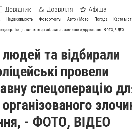
Довідник
Дозвілля
Афіша
а
Недвижимость
Фотоотчеты
Авто / Мото
Погода
Карта міст
пецоперацію для викриття організованого злочинного угруповання, - ФОТО, ВІДЕО
 людей та відбирали
оліцейські провели
вну спецоперацію дл
 організованого злочи
ння, - ФОТО, ВІДЕО