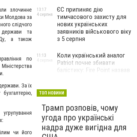
ЄС припиняє дію
или злочинне
13:17
4 серпня
тимчасового захисту для
іки Молдова за
нових українських
вного слідчого
заявників військового віку
і держави та
з 5 серпня
РДу, а також
Коли український аналог
11:13
правління по
4 серпня
Patriot почне збивати
 Міністерства
балістику: Fire Point назвав
и.
терміни випробувань
комплексу Freyja
держави. За їх
 бухгалтерію,
ТОП НОВИНИ
Жіноче здоров’я під час
09:01
Трамп розповів, чому
4 серпня
тривалого стресу: які
 угрупування
симптоми не варто
угода про українські
х:
списувати на втому
надра дуже вигідна для
ілим чи його
НОВИНИ КОМПАНІЙ