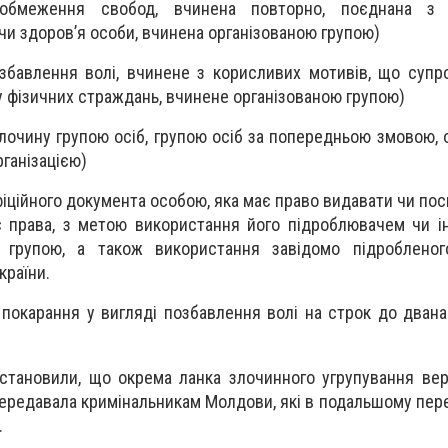
обмеження свобод, вчинена повторно, поєднана з 
и здоров’я особи, вчинена організованою групою)
озбавлення волі, вчинене з корисливих мотивів, що суп
 фізичних страждань, вчинене організованою групою)
 злочину групою осіб, групою осіб за попередньою змовою,
ганізацією)
фіційного документа особою, яка має право видавати чи пос
є права, з метою використання його підроблювачем чи 
 групою, а також використання завідомо підробленог
країни.
покарання у вигляді позбавлення волі на строк до двана
 встановили, що окрема ланка злочинного угрупування вер
 передавала кримінальникам Молдови, які в подальшому пер
.