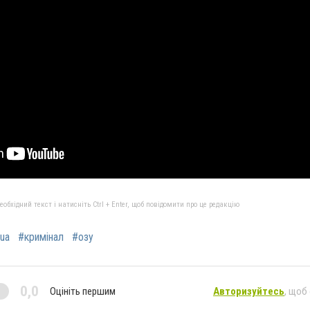
бхідний текст і натисніть Ctrl + Enter, щоб повідомити про це редакцію
ua
#кримінал
#озу
0,0
Оцініть першим
Авторизуйтесь
, щоб