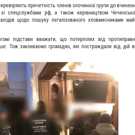
 перевіряють причетність членів злочинної групи до вчинен
и зі спецслужбами рф, а також керівництвом Чеченсько
заходів щодо пошуку легалізованого зловмисниками май
гомі підстави вважати, що потерпілих від протиправно
ьше. Тож закликаємо громадян, які постраждали від дій вк