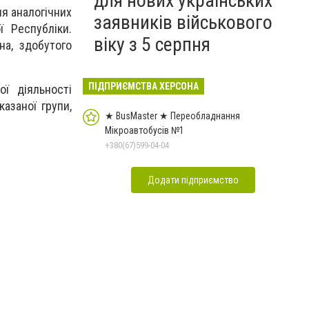
для нових українських
ня аналогічних
заявників військового
ї Республіки.
віку з 5 серпня
на, здобутого
ПІДПРИЄМСТВА ХЕРСОНА
ї діяльності
азаної групи,
★ BusMaster ★ Переобладнання
Мікроавтобусів №1
+380(67)599-04-04
Додати підприємство