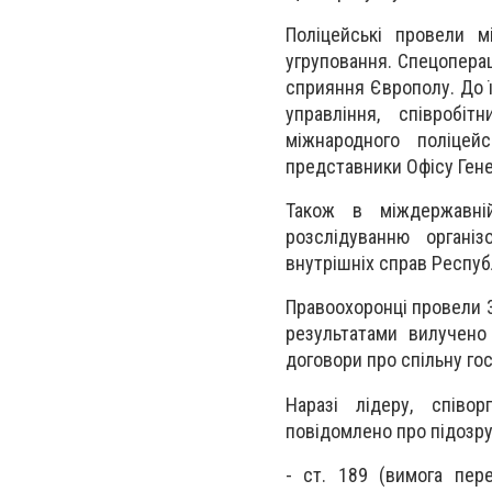
Поліцейські провели м
угруповання. Спецоперац
сприяння Європолу. До ї
управління, співробі
міжнародного поліцейс
представники Офісу Гене
Також в міждержавній
розслідуванню організ
внутрішніх справ Респу
Правоохоронці провели 35
результатами вилучено 
договори про спільну го
Наразі лідеру, співо
повідомлено про підозру
- ст. 189 (вимога пер