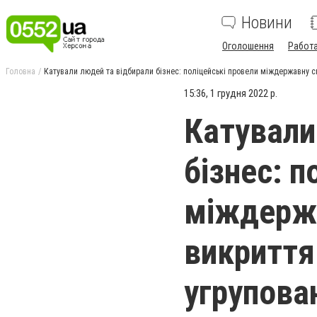
Новини
Оголошення
Работ
Головна
Катували людей та відбирали бізнес: поліцейські провели міждержавну с
15:36, 1 грудня 2022 р.
Катували
бізнес: п
міждержа
викриття
угрупова