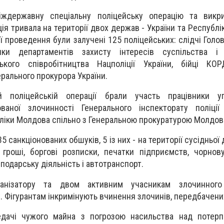
іждержавну спеціальну поліцейську операцію та викр
ія тривала на території двох держав - України та Республ
ї проведення були залучені 125 поліцейських: слідчі Голо
тники департаментів захисту інтересів суспільства 
ького співробітництва Нацполіції України, бійці КО
рального прокурора України.
 поліцейській операції брали участь працівники у
ованої злочинності Генерального інспекторату поліції
бліки Молдова спільно з Генеральною прокуратурою Молдов
 санкціонованих обшуків, 5 із них - на території сусідньої 
гроші, боргові розписки, печатки підприємств, чорнову
сподарську діяльність і автотранспорт.
рганізатору та двом активним учасникам злочинного
. Фігурантам інкримінують вчинення злочинів, передбачени
едачі чужого майна з погрозою насильства над потерп