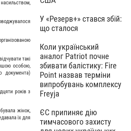
США
насильством,
У «Резерв+» стався збій:
роводжувалося
що сталося
 організованою
Коли український
аналог Patriot почне
відчувати такі
збивати балістику: Fire
іншою особою,
о документа)
Point назвав терміни
випробувань комплексу
дцяти років з
Freyja
бувала жінок,
ЄС припиняє дію
едавала їх для
тимчасового захисту