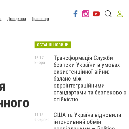
а
Довідкова
Транспорт
ОСТАННІ НОВИНИ
Трансформація Служби
16:17
Вчора
безпеки України в умовах
екзистенційної війни:
баланс між
я
євроінтеграційними
стандартами та безпековою
нного
стійкістю
США та Україна відновили
11:18
6 серпня
інтенсивний обмін
розвідданими — Politico