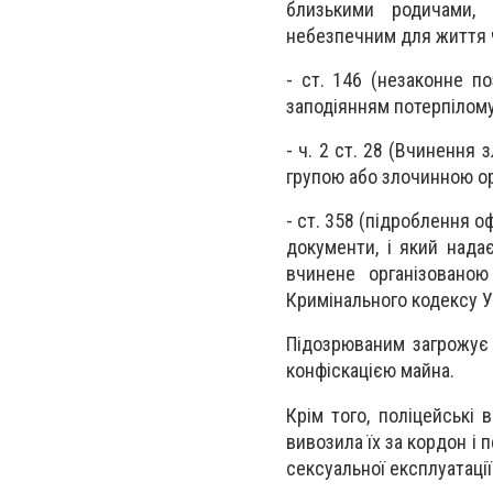
близькими родичами, 
небезпечним для життя ч
- ст. 146 (незаконне п
заподіянням потерпілому
- ч. 2 ст. 28 (Вчинення
групою або злочинною ор
- ст. 358 (підроблення о
документи, і який нада
вчинене організованою
Кримінального кодексу У
Підозрюваним загрожує 
конфіскацією майна.
Крім того, поліцейські
вивозила їх за кордон і
сексуальної експлуатації