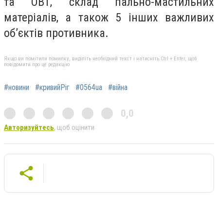
та ОВТ, склад пально-мастильних
матеріалів, а також 5 інших важливих
об’єктів противника.
Якщо ви помітили помилку, виділіть необхідний текст і натисніть Ctrl + Enter, щоб
повідомити про це редакцію
#новини
#кривийРіг
#0564ua
#війна
0,0
Авторизуйтесь
, щоб оцінити