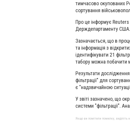
тимчасово окупованих Ро
сортування військовопол
Про це інформує Reuters 
Держдепартаменту США
Зазначається, що в проц
та інформація з відкрит
ідентифікувати 21 фільтр
табору можна побачити м
Результати дослідження 
фільтрації" для сортува
є "надзвичайною ситуаці
У звіті зазначено, що о
системи "фільтрації". Ан
Якщо ви помітили помилку, виділіть нео