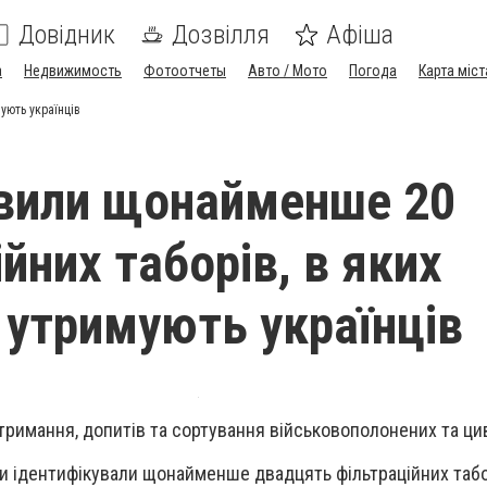
Довідник
Дозвілля
Афіша
а
Недвижимость
Фотоотчеты
Авто / Мото
Погода
Карта міст
ують українців
вили щонайменше 20
йних таборів, в яких
 утримують українців
тримання, допитів та сортування військовополонених та ци
и ідентифікували щонайменше двадцять фільтраційних табо