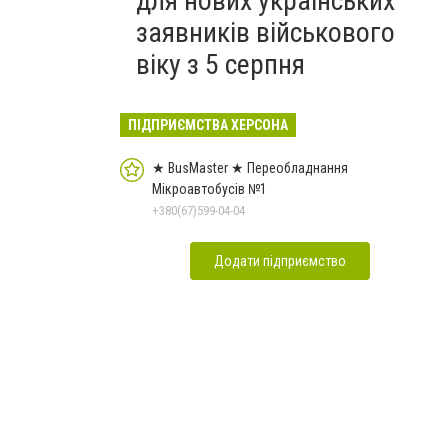
для нових українських
заявників військового
віку з 5 серпня
ПІДПРИЄМСТВА ХЕРСОНА
★ BusMaster ★ Переобладнання
Мікроавтобусів №1
+380(67)599-04-04
Додати підприємство