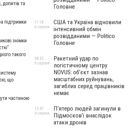
 допитів та
Головне
США та Україна відновили
за підтримки
11:18
6 серпня
інтенсивний обмін
розвідданими — Politico
икові знімки
Головне
стю"
дного такого
Ракетний удар по
08:25
6 серпня
логістичному центру
NOVUS: об’єкт зазнав
систему
масштабних руйнувань,
єю, що
загиблих серед працівників
немає
бути частиною
П’ятеро людей загинули в
13:47
4 серпня
Підмосков’ї внаслідок
атаки дронів