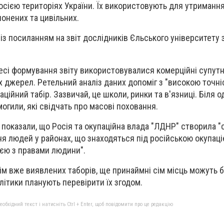
сією територіях України. Їх використовують для утримання,
онених та цивільних.
із посиланням на звіт дослідників Єльського університету 
.
есі формування звіту використовувалися комерційні супутн
их джерел. Ретельний аналіз даних допоміг з "високою точні
аційний табір. Зазвичай, це школи, ринки та в'язниці. Біля о
огили, які свідчать про масові поховання.
показали, що Росія та окупаційна влада "ЛДНР" створила "
ння людей у районах, що знаходяться під російською окупаці
єю з правами людини".
крім вже виявлених таборів, ще принаймні сім місць можуть 
алітики планують перевірити їх згодом.
бхідний текст і натисніть Ctrl + Enter, щоб повідомити про це редакцію