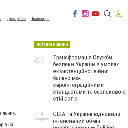
а
Довідкова
Транспорт
ОСТАННІ НОВИНИ
Трансформація Служби
16:17
Вчора
безпеки України в умовах
екзистенційної війни:
баланс між
євроінтеграційними
стандартами та безпековою
стійкістю
вільних.
США та Україна відновили
11:18
6 серпня
інтенсивний обмін
рів на
розвідданими — Politico