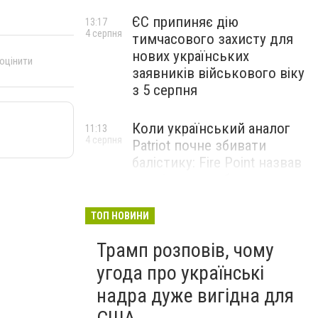
ЄС припиняє дію
13:17
4 серпня
тимчасового захисту для
нових українських
 оцінити
заявників військового віку
з 5 серпня
Коли український аналог
11:13
4 серпня
Patriot почне збивати
балістику: Fire Point назвав
терміни випробувань
комплексу Freyja
ТОП НОВИНИ
Жіноче здоров’я під час
09:01
Трамп розповів, чому
4 серпня
тривалого стресу: які
симптоми не варто
угода про українські
списувати на втому
надра дуже вигідна для
НОВИНИ КОМПАНІЙ