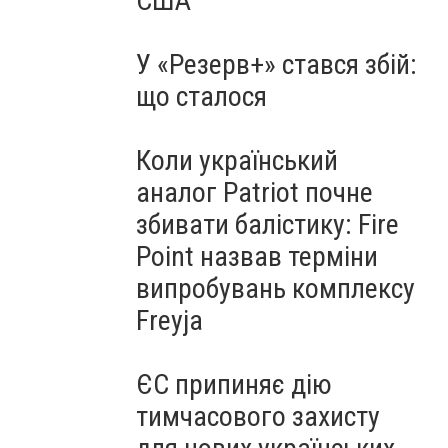
США
У «Резерв+» стався збій:
що сталося
Коли український
аналог Patriot почне
збивати балістику: Fire
Point назвав терміни
випробувань комплексу
Freyja
ЄС припиняє дію
тимчасового захисту