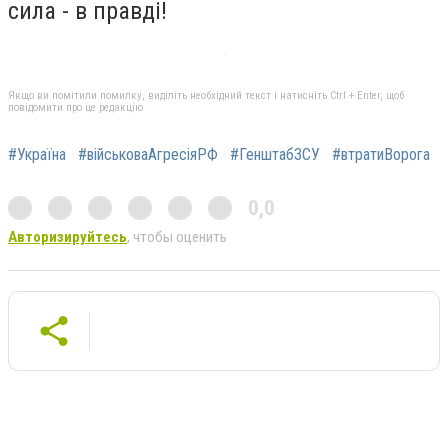
сила - в правді!
Якщо ви помітили помилку, виділіть необхідний текст і натисніть Ctrl + Enter, щоб
повідомити про це редакцію
#Україна
#військоваАгресіяРФ
#ГенштабЗСУ
#втратиВорога
0,0
Авторизируйтесь
, чтобы оценить