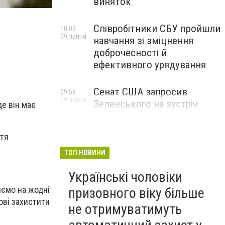
виняток
Співробітники СБУ пройшли
18:03
29 липня
навчання зі зміцнення
доброчесності й
ефективного урядування
Сенат США запросив
09:56
29 липня
Зеленського на зустріч
е він має
ття
ТОП НОВИНИ
Українські чоловіки
яємо на жодні
призовного віку більше
тові захистити
не отримуватимуть