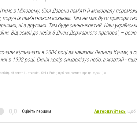
ітиме в Міловому, біля Дзвона пам’яті й меморіалу перемож
 поруч із пам’ятником козакам. Там не має бути прапора тих
першими, ні з другими. Там буде синьо-жовтий. Наш українськ
аїни. Від землі до неба! З Днем Державного прапора", – рез
почали відзначати в 2004 році за наказом Леоніда Кучми, а 
ий в 1992 році. Синій колір символізує небо, а жовтий - пш
бхідний текст і натисніть Ctrl + Enter, щоб повідомити про це редакцію
0,0
Оцініть першим
Авторизуйтесь
, щоб