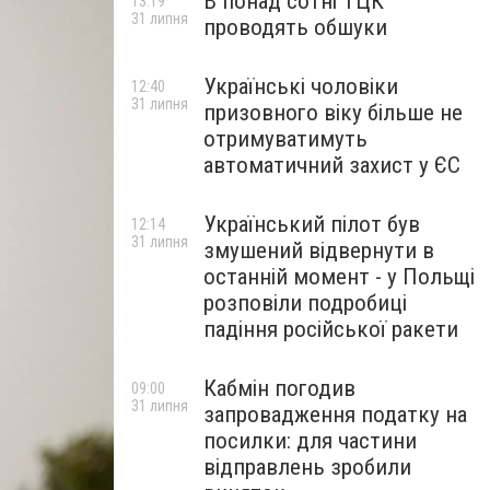
В понад сотні ТЦК
13:19
31 липня
проводять обшуки
Українські чоловіки
12:40
31 липня
призовного віку більше не
отримуватимуть
автоматичний захист у ЄС
Український пілот був
12:14
31 липня
змушений відвернути в
останній момент - у Польщі
розповіли подробиці
падіння російської ракети
Кабмін погодив
09:00
31 липня
запровадження податку на
посилки: для частини
відправлень зробили