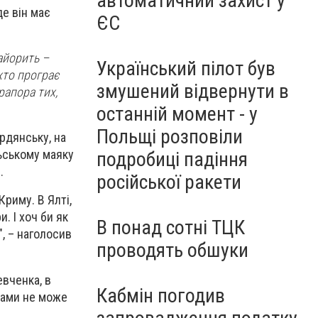
автоматичний захист у
е він має
ЄС
айорить –
Український пілот був
хто програє
змушений відвернути в
рапора тих,
останній момент - у
Польщі розповіли
рдянську, на
льському маяку
подробиці падіння
.
російської ракети
Криму. В Ялті,
. І хоч би як
В понад сотні ТЦК
", – наголосив
проводять обшуки
евченка, в
Кабмін погодив
нами не може