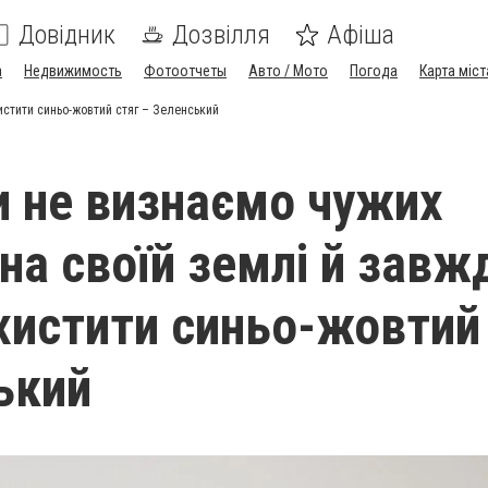
Довідник
Дозвілля
Афіша
а
Недвижимость
Фотоотчеты
Авто / Мото
Погода
Карта міст
истити синьо-жовтий стяг – Зеленський
и не визнаємо чужих
 на своїй землі й завж
ахистити синьо-жовтий
ький