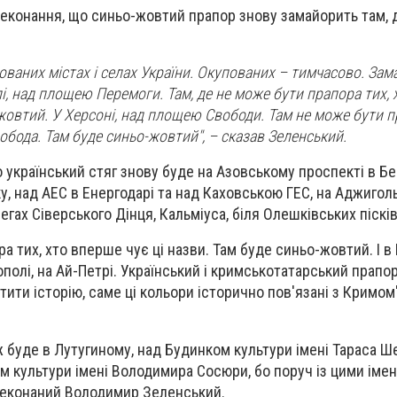
конання, що синьо-жовтий прапор знову замайорить там, д
ованих містах і селах України. Окупованих – тимчасово. Зам
і, над площею Перемоги. Там, де не може бути прапора тих, 
-жовтий. У Херсоні, над площею Свободи. Там не може бути п
вобода. Там буде синьо-жовтий", – сказав Зеленський.
 український стяг знову буде на Азовському проспекті в Бе
ку, над АЕС в Енергодарі та над Каховською ГЕС, на Аджиго
регах Сіверського Дінця, Кальміуса, біля Олешківських пісків
а тих, хто вперше чує ці назви. Там буде синьо-жовтий. І в 
ополі, на Ай-Петрі. Український і кримськотатарський прапори
ити історію, саме ці кольори історично пов'язані з Кримом
 буде в Лутугиному, над Будинком культури імені Тараса Ш
м культури імені Володимира Сосюри, бо поруч із цими іме
ереконаний Володимир Зеленський.