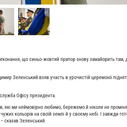
конання, що синьо-жовтий прапор знову замайорить там, д
имир Зеленський взяв участь в урочистій церемонії підня
-служба Офісу президента.
в, які ми неймовірно любимо, бережемо й ніколи не промін
 чужих кольорів на своїй землі й у своєму небі. І завжди го
 – сказав Зеленський.