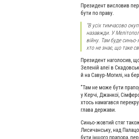
Президент висловив пере
бути по праву.
"В усіх тимчасово окуп
назавжди. У Мелітопол
війну. Там буде синьо
хто не знає, що таке с
Президент наголосив, що
Зеленій алеї в Скадовсь
й на Савур-Могилі, на бе
"Там не може бути прапор
у Керчі, Джанкої, Сімфер
хтось намагався перекрут
глава держави.
Синьо-жовтий стяг також
Лисичанську, над Палацо
бути іншого прапора, п