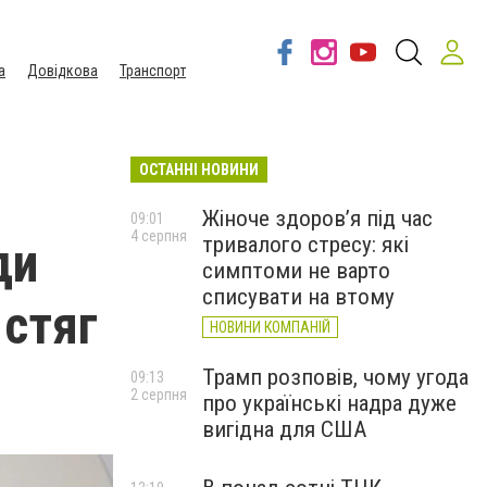
а
Довідкова
Транспорт
ОСТАННІ НОВИНИ
Жіноче здоров’я під час
09:01
4 серпня
тривалого стресу: які
ди
симптоми не варто
списувати на втому
 стяг
НОВИНИ КОМПАНІЙ
Трамп розповів, чому угода
09:13
2 серпня
про українські надра дуже
вигідна для США