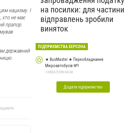
запровадження податку
на посилки: для частини
цям нацизму. І
, хто не має
відправлень зробили
ий прапор.
виняток
юмував
ПІДПРИЄМСТВА ХЕРСОНА
сам державний
еницю.
★ BusMaster ★ Переобладнання
Мікроавтобусів №1
+380(67)599-04-04
Додати підприємство
 оцінити