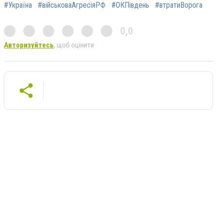
#Україна
#військоваАгресіяРФ
#ОКПівдень
#втратиВорога
0,0
Авторизуйтесь
, щоб оцінити