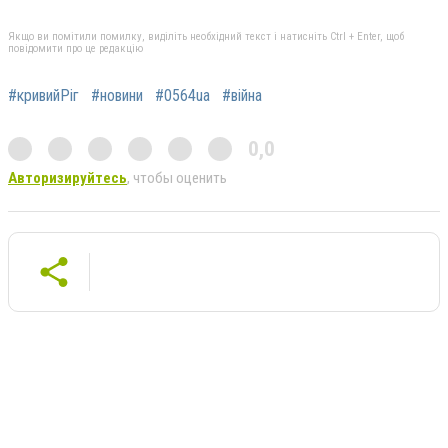
Якщо ви помітили помилку, виділіть необхідний текст і натисніть Ctrl + Enter, щоб
повідомити про це редакцію
#кривийРіг
#новини
#0564ua
#війна
0,0
Авторизируйтесь
, чтобы оценить