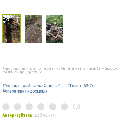
Якщо ви помітили помилку, виділіть необхідний текст і натисніть Ctrl + Enter, щоб
повідомити про це редакцію
#Україна
#військоваАгресіяРФ
#ГенштабЗСУ
#оперативнаІнформація
0,0
Авторизуйтесь
, щоб оцінити