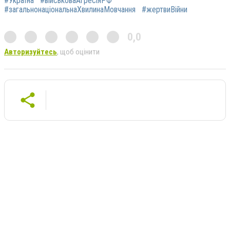
#Україна
#військоваАгресіяРФ
#загальнонаціональнаХвилинаМовчання
#жертвиВійни
0,0
Авторизуйтесь
, щоб оцінити