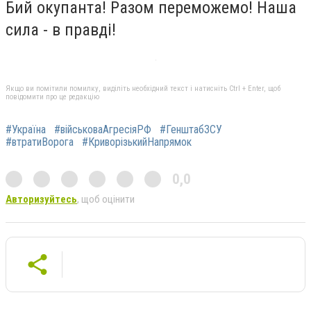
Бий окупанта! Разом переможемо! Наша
сила - в правді!
Якщо ви помітили помилку, виділіть необхідний текст і натисніть Ctrl + Enter, щоб
повідомити про це редакцію
#Україна
#військоваАгресіяРФ
#ГенштабЗСУ
#втратиВорога
#КриворізькийНапрямок
0,0
Авторизуйтесь
, щоб оцінити