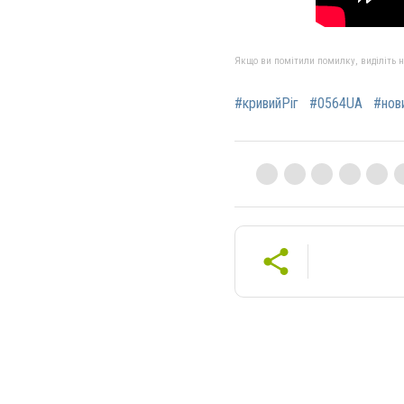
Якщо ви помітили помилку, виділіть нео
#кривийРіг
#0564UA
#нов