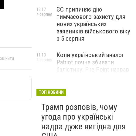
ЄС припиняє дію
13:17
4 серпня
тимчасового захисту для
нових українських
заявників військового віку
з 5 серпня
Коли український аналог
11:13
 оцінити
4 серпня
Patriot почне збивати
балістику: Fire Point назвав
терміни випробувань
комплексу Freyja
ТОП НОВИНИ
Жіноче здоров’я під час
09:01
Трамп розповів, чому
4 серпня
тривалого стресу: які
симптоми не варто
угода про українські
списувати на втому
надра дуже вигідна для
НОВИНИ КОМПАНІЙ