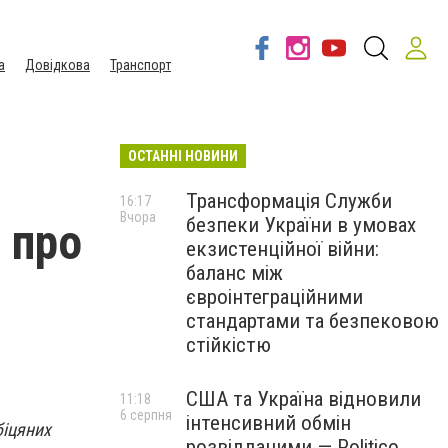
а
Довідкова
Транспорт
ОСТАННІ НОВИНИ
Трансформація Служби
16:17
Вчора
безпеки України в умовах
 про
екзистенційної війни:
баланс між
-
євроінтеграційними
стандартами та безпековою
стійкістю
США та Україна відновили
11:18
6 серпня
інтенсивний обмін
біцяних
розвідданими — Politico