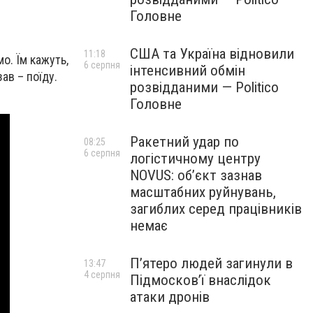
Головне
США та Україна відновили
11:18
о. Їм кажуть,
6 серпня
інтенсивний обмін
ав – поїду.
розвідданими — Politico
Головне
Ракетний удар по
08:25
6 серпня
логістичному центру
NOVUS: об’єкт зазнав
масштабних руйнувань,
загиблих серед працівників
немає
П’ятеро людей загинули в
13:47
4 серпня
Підмосков’ї внаслідок
атаки дронів