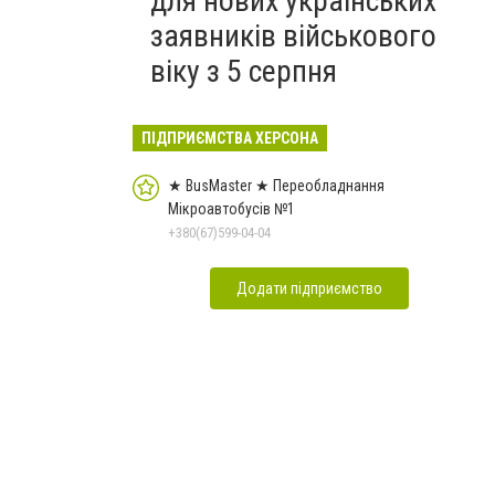
для нових українських
заявників військового
віку з 5 серпня
ПІДПРИЄМСТВА ХЕРСОНА
★ BusMaster ★ Переобладнання
Мікроавтобусів №1
+380(67)599-04-04
Додати підприємство