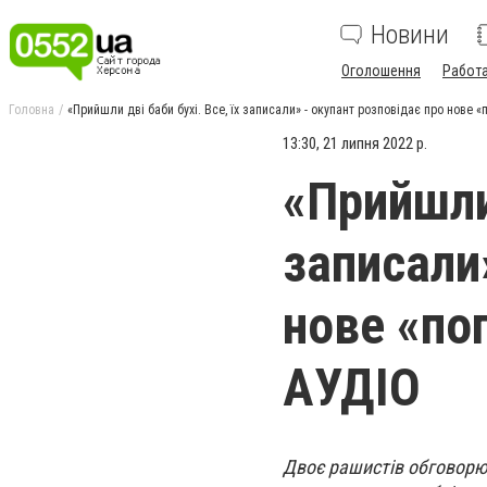
Новини
Оголошення
Работ
Головна
«Прийшли дві баби бухі. Все, їх записали» - окупант розповідає про нове «
13:30, 21 липня 2022 р.
«Прийшли 
записали
нове «поп
АУДІО
Двоє рашистів обговорюю