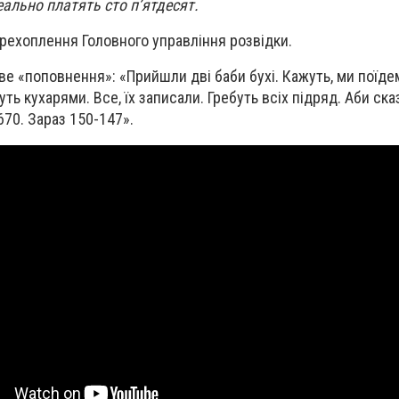
еально платять сто п’ятдесят.
ерехоплення Головного управління розвідки.
е «поповнення»: «Прийшли дві баби бухі. Кажуть, ми поїдем
ть кухарями. Все, їх записали. Гребуть всіх підряд. Аби сказ
670. Зараз 150-147».