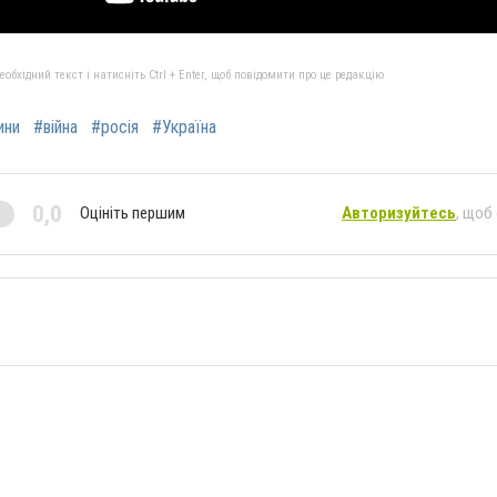
бхідний текст і натисніть Ctrl + Enter, щоб повідомити про це редакцію
ини
#війна
#росія
#Україна
0,0
Оцініть першим
Авторизуйтесь
, щоб