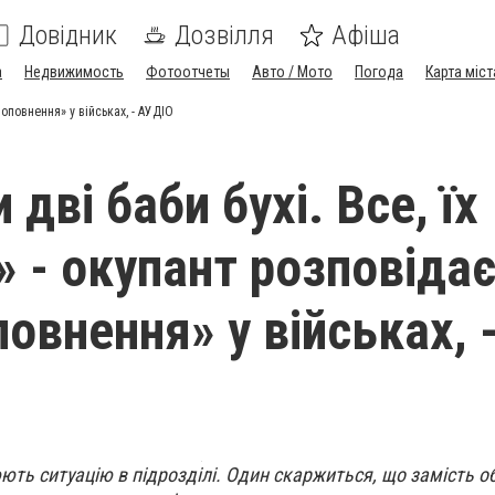
Довідник
Дозвілля
Афіша
а
Недвижимость
Фотоотчеты
Авто / Мото
Погода
Карта міст
поповнення» у військах, - АУДІО
дві баби бухі. Все, їх
» - окупант розповідає
овнення» у військах, 
ть ситуацію в підрозділі. Один скаржиться, що замість о