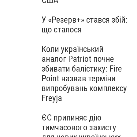
США
У «Резерв+» стався збій:
що сталося
Коли український
аналог Patriot почне
збивати балістику: Fire
Point назвав терміни
випробувань комплексу
Freyja
ЄС припиняє дію
тимчасового захисту