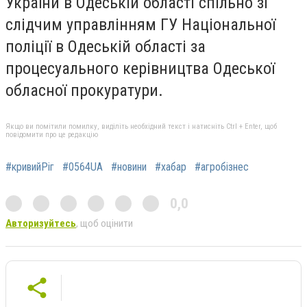
України в Одеській області спільно зі
слідчим управлінням ГУ Національної
поліції в Одеській області за
процесуального керівництва Одеської
обласної прокуратури.
Якщо ви помітили помилку, виділіть необхідний текст і натисніть Ctrl + Enter, щоб
повідомити про це редакцію
#кривийРіг
#0564UA
#новини
#хабар
#агробізнес
0,0
Авторизуйтесь
, щоб оцінити