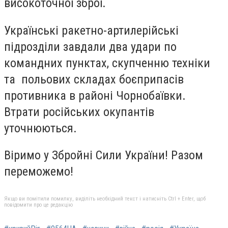
високоточної зброї.
Українські ракетно-артилерійські
підрозділи завдали два удари по
командних пунктах, скупченню техніки
та польових складах боєприпасів
противника в районі Чорнобаївки.
Втрати російських окупантів
уточнюються.
Віримо у Збройні Сили України! Разом
переможемо!
Якщо ви помітили помилку, виділіть необхідний текст і натисніть Ctrl + Enter, щоб
повідомити про це редакцію