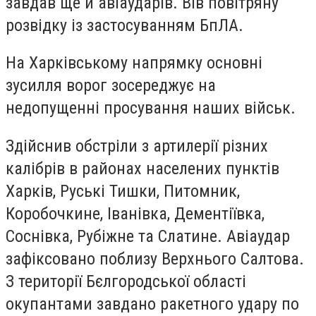
завдав ще й авіаударів. Вів повітряну
розвідку із застосуванням БпЛА.
На Харківському напрямку основні
зусилля ворог зосереджує на
недопущенні просування наших військ.
Здійснив обстріли з артилерії різних
калібрів в районах населених пунктів
Харків, Руські Тишки, Питомник,
Коробочкине, Іванівка, Дементіївка,
Соснівка, Рубіжне та Слатине. Авіаудар
зафіксовано поблизу Верхнього Салтова.
З території Бєлгородської області
окупантами завдано ракетного удару по