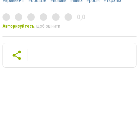
#кривийРіг
#0564UA
#новини
#війна
#росія
#Україна
0,0
Авторизуйтесь
, щоб оцінити