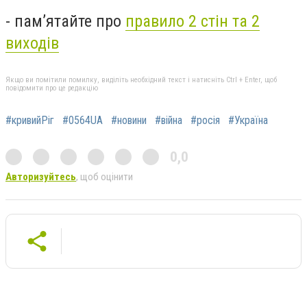
- пам’ятайте про
правило 2 стін та 2
виходів
Якщо ви помітили помилку, виділіть необхідний текст і натисніть Ctrl + Enter, щоб
повідомити про це редакцію
#кривийРіг
#0564UA
#новини
#війна
#росія
#Україна
0,0
Авторизуйтесь
, щоб оцінити