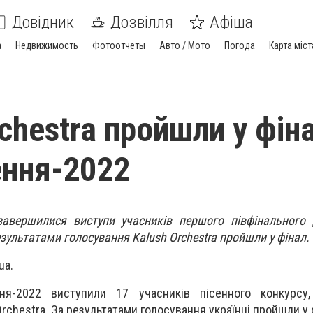
Довідник
Дозвілля
Афіша
а
Недвижимость
Фотоотчеты
Авто / Мото
Погода
Карта міст
chestra пройшли у фін
ння-2022
 завершилися виступи учасників першого півфінального
зультатами голосування Kalush Orchestra пройшли у фінал.
ua.
ння-2022 виступили 17 учасників пісенного конкурсу
Orchestra.
За результатами голосування українці пройшли у 