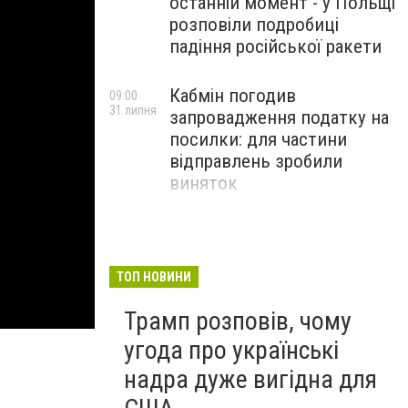
останній момент - у Польщі
розповіли подробиці
падіння російської ракети
Кабмін погодив
09:00
31 липня
запровадження податку на
посилки: для частини
відправлень зробили
виняток
Співробітники СБУ пройшли
18:03
29 липня
навчання зі зміцнення
доброчесності й
ТОП НОВИНИ
ефективного урядування
Трамп розповів, чому
угода про українські
надра дуже вигідна для