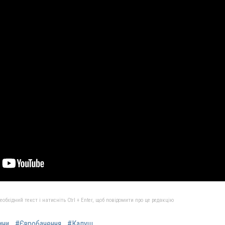
бхідний текст і натисніть Ctrl + Enter, щоб повідомити про це редакцію
ини
#Євробачення
#Калуш