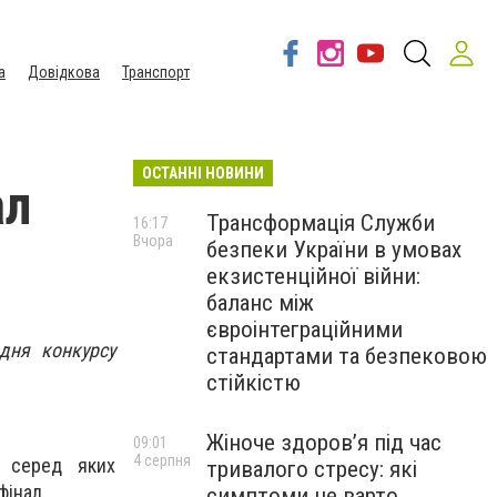
а
Довідкова
Транспорт
ОСТАННІ НОВИНИ
ал
Трансформація Служби
16:17
Вчора
безпеки України в умовах
екзистенційної війни:
баланс між
євроінтеграційними
 дня конкурсу
стандартами та безпековою
стійкістю
Жіноче здоров’я під час
09:01
4 серпня
, серед яких
тривалого стресу: які
фінал.
симптоми не варто