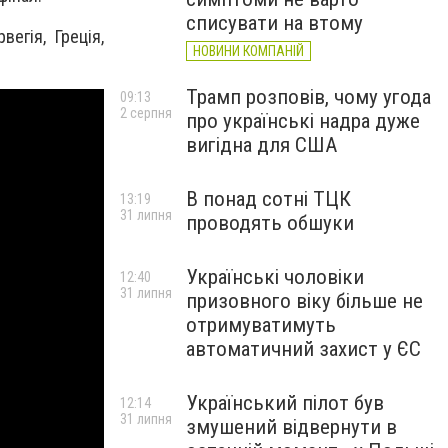
списувати на втому
егія, Греція,
НОВИНИ КОМПАНІЙ
Трамп розповів, чому угода
09:13
2 серпня
про українські надра дуже
вигідна для США
В понад сотні ТЦК
13:19
31 липня
проводять обшуки
Українські чоловіки
12:40
31 липня
призовного віку більше не
отримуватимуть
автоматичний захист у ЄС
Український пілот був
12:14
31 липня
змушений відвернути в