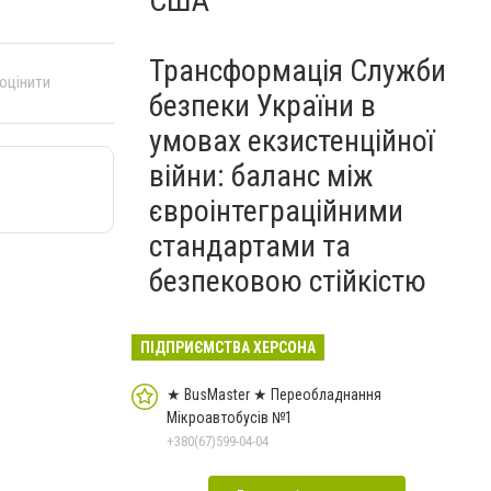
США
Трансформація Служби
 оцінити
безпеки України в
умовах екзистенційної
війни: баланс між
євроінтеграційними
стандартами та
безпековою стійкістю
ПІДПРИЄМСТВА ХЕРСОНА
★ BusMaster ★ Переобладнання
Мікроавтобусів №1
+380(67)599-04-04