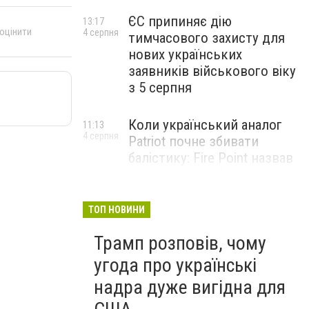
ЄС припиняє дію
13:17
 оцінити
4 серпня
тимчасового захисту для
нових українських
заявників військового віку
з 5 серпня
Коли український аналог
11:13
4 серпня
Patriot почне збивати
балістику: Fire Point назвав
терміни випробувань
комплексу Freyja
ТОП НОВИНИ
Жіноче здоров’я під час
09:01
Трамп розповів, чому
4 серпня
тривалого стресу: які
симптоми не варто
угода про українські
списувати на втому
надра дуже вигідна для
НОВИНИ КОМПАНІЙ