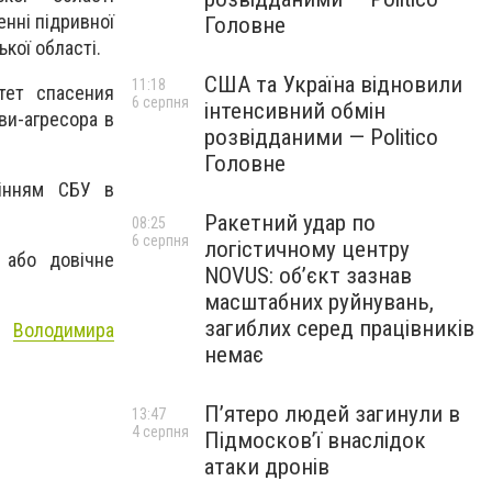
нні підривної
Головне
кої області.
США та Україна відновили
11:18
тет спасения
6 серпня
інтенсивний обмін
ви-агресора в
розвідданими — Politico
Головне
лінням СБУ в
Ракетний удар по
08:25
6 серпня
логістичному центру
 або довічне
NOVUS: об’єкт зазнав
масштабних руйнувань,
загиблих серед працівників
ї"
Володимира
немає
П’ятеро людей загинули в
13:47
4 серпня
Підмосков’ї внаслідок
атаки дронів