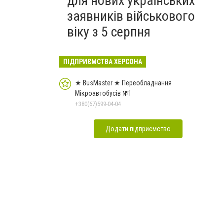
для нових українських
заявників військового
віку з 5 серпня
ПІДПРИЄМСТВА ХЕРСОНА
★ BusMaster ★ Переобладнання
Мікроавтобусів №1
+380(67)599-04-04
Додати підприємство