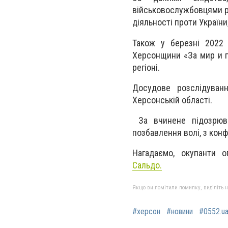
військовослужбовцями рф
діяльності проти України
Також у березні 2022 
Херсонщини «За мир и п
регіоні.
Досудове розслідуван
Херсонській області.
За вчинене підозрюва
позбавлення волі, з конф
Нагадаємо, окупанти о
Сальдо.
Якщо ви помітили помилку, виділіть нео
#херсон
#новини
#0552.u