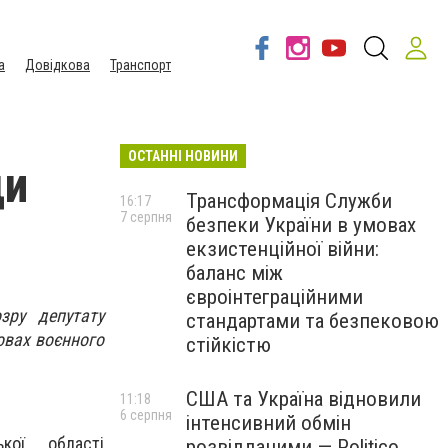
а
Довідкова
Транспорт
ОСТАННІ НОВИНИ
ди
Трансформація Служби
16:17
7 серпня
безпеки України в умовах
екзистенційної війни:
баланс між
євроінтеграційними
зру депутату
стандартами та безпековою
мовах воєнного
стійкістю
США та Україна відновили
11:18
6 серпня
інтенсивний обмін
кої області
розвідданими — Politico