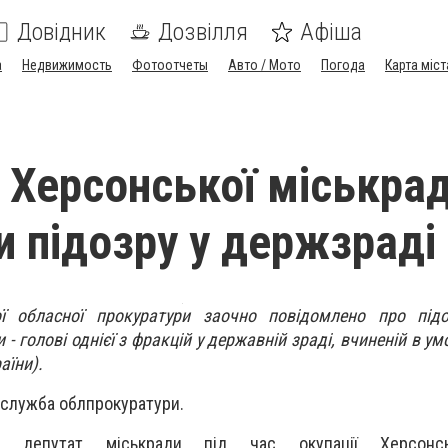
Довідник
Дозвілля
Афіша
а
Недвижимость
Фотоотчеты
Авто / Мото
Погода
Карта міст
 Херсонської міськра
и підозру у держзраді
ї обласної прокуратури заочно повідомлено про підо
 - голові однієї з фракцій у державній зраді, вчиненій в у
аїни).
-служба облпрокуратури.
, депутат міськради під час окупації Херсонсь