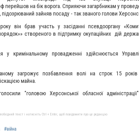
 перейшов на бік ворога. Сприяючи загарбникам у проведе
, підозрюваний зайняв посаду - так званого голови Херсонсь
року він брав участь у засіданні псевдооргану «Коми
орядок»» створеного в підтримку окупаційних дій держа
ня у кримінальному провадженні здійснюється Управ
ному загрожує позбавлення волі на строк 15 років
іскацією майна.
голосили "головою Херсонської обласної адміністраці
бхідний текст і натисніть Ctrl + Enter, щоб повідомити про це редакцію
a
#війна