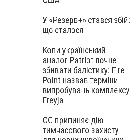
США
У «Резерв+» стався збій:
що сталося
Коли український
аналог Patriot почне
збивати балістику: Fire
Point назвав терміни
випробувань комплексу
Freyja
ЄС припиняє дію
тимчасового захисту