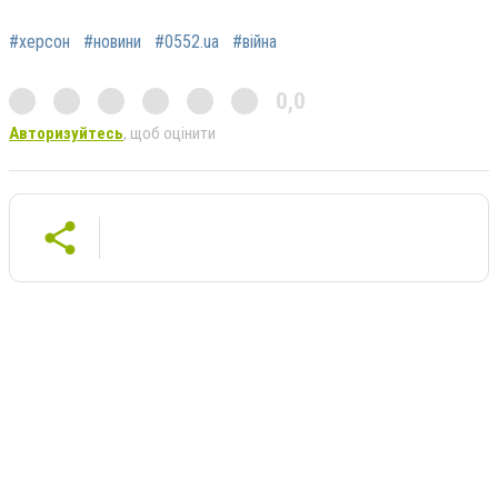
#херсон
#новини
#0552.ua
#війна
0,0
Авторизуйтесь
, щоб оцінити