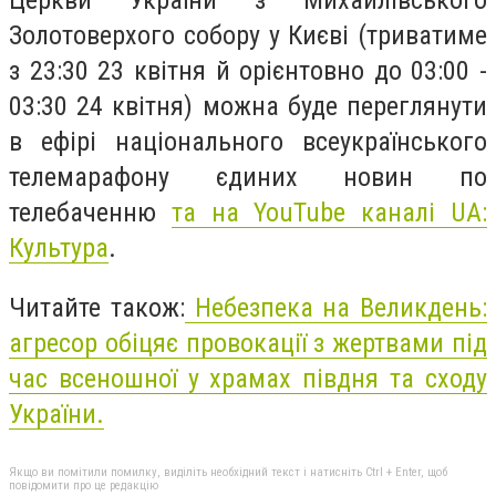
Церкви України з Михайлівського
Золотоверхого собору у Києві (триватиме
з 23:30 23 квітня й орієнтовно до 03:00 -
03:30 24 квітня) можна буде переглянути
в ефірі національного всеукраїнського
телемарафону єдиних новин по
телебаченню
та на YouTube каналі UA:
Культура
.
Читайте також:
Небезпека на Великдень:
агресор обіцяє провокації з жертвами під
час всеношної у храмах півдня та сходу
України.
Якщо ви помітили помилку, виділіть необхідний текст і натисніть Ctrl + Enter, щоб
повідомити про це редакцію