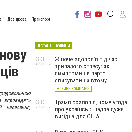
а
Довідкова
Транспорт
ОСТАННІ НОВИНИ
 нову
Жіноче здоров’я під час
09:01
4 серпня
тривалого стресу: які
ців
симптоми не варто
списувати на втому
НОВИНИ КОМПАНІЙ
 продовольчою
в впровадять
Трамп розповів, чому угода
09:13
 населення,
2 серпня
про українські надра дуже
вигідна для США