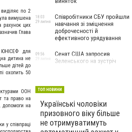
виняток
 виділяє по 2
Співробітники СБУ пройшли
18:03
була вимушена
29 липня
навчання зі зміцнення
а рахунок цих
доброчесності й
азначив Глава
ефективного урядування
з ЮНІСЕФ для
Сенат США запросив
09:56
дна дитина не
29 липня
Зеленського на зустріч
ільше дітей до
пі охопить 50
ТОП НОВИНИ
руктурами ООН
т та право на
Українські чоловіки
, допомоги на
призовного віку більше
не отримуватимуть
и у співпраці
огосподарства