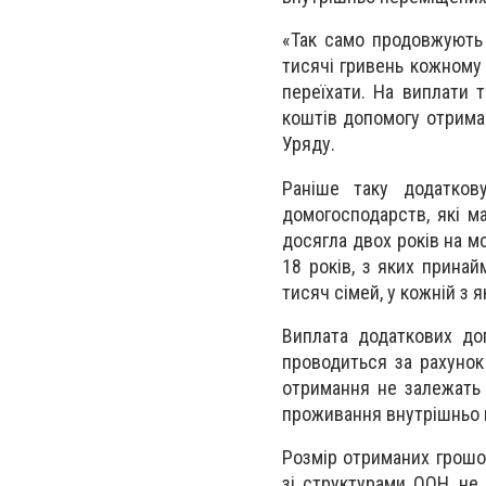
«Так само продовжують
тисячі гривень кожному 
переїхати. На виплати 
коштів допомогу отрима
Уряду.
Раніше таку додатков
домогосподарств, які ма
досягла двох років на мо
18 років, з яких принай
тисяч сімей, у кожній з 
Виплата додаткових до
проводиться за рахунок
отримання не залежать 
проживання внутрішньо
Розмір отриманих грошо
зі структурами ООН, не