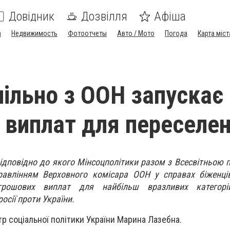
Довідник
Дозвілля
Афіша
а
Недвижимость
Фотоотчеты
Авто / Мото
Погода
Карта міст
пільно з ООН запускає
 виплат для переселен
відповідно до якого Мінсоцполітики разом з Всесвітньою
авлінням Верховного комісара ООН у справах біженці
грошових виплат для найбільш вразливих категорій
осії проти України.
тр соціальної політики України Марина Лазебна.