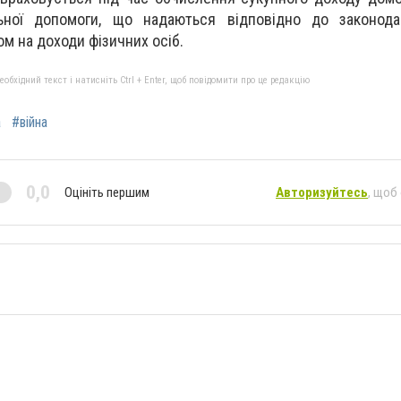
ьної допомоги, що надаються відповідно до законода
м на доходи фізичних осіб.
бхідний текст і натисніть Ctrl + Enter, щоб повідомити про це редакцію
a
#війна
0,0
Оцініть першим
Авторизуйтесь
, щоб