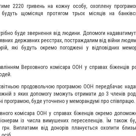
тиме 2220 гривень на кожну особу, охоплену програмою
 будуть щомісяця протягом трьох місяців на банківс
трібно буде звернення від людини. Допомоги надаватимут
наявних державних реєстрах, постраждалим від війни людям
орій, які будуть окремо погоджені у відповідних мемо
авлінням Верховного комісара ООН у справах біженців р
юдей.
есвітньою продовольчою програмою ООН передбачає нада
ожній з яких допомогу зможуть отримати до 3 членів роди
ені програмою, буде уточнено у меморандумі про співпрацю.
вного комісара ООН у справах біженців окремо допомож
іонерам із числа вимушених переселенців. Їм також бу
 грн. Виплатами від донорів планується охопити близь
осіб.