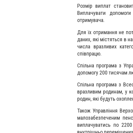
Розмір виплат станови
Виплачувати допомоги
отримувача.
Для їх отримання не по
даних, які містяться в 
числа вразливих катег
співпрацю.
Спільна програма з Упр
допомогу 200 тисячам л
Спільна програма з Вс
вразливим родинам, у к
родин, які будуть охопл
Також Управління Верхо
малозабезпеченим пенс
виплачуватись по 2200
внутрішньо переміщених 