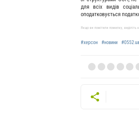
для всіх видів соціал
оподатковується податко
Якщо ви помітили помилку, виділіть нео
#херсон
#новини
#0552.u