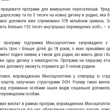
 працювати програми для вимушених переселенців. Уряд
дорослому та по 3 тисячі на кожну дитину в родині, яка 
такої допомоги вже спрямовано 578 мільйонів гривень. З
ють близько 155 тисяч внутрішньо переміщених осіб», — з
у програму підтримки Мінсоцполітики запровадило 
ють троє і більше дітей до 18 років, з яких принаймні о
мент подачі заявки, а також для родин, які мають двоє і б
мні одну дитину з інвалідністю. Програма на першому ета
яких допомогу зможуть отримати до 5 членів родини.
помог, впроваджених Мінсоцполітики у співпраці зі ст
 коштів, залучених структурами ООН. Розмір таких випла
від отримання особами інших видів соціальної допомоги
 переміщеним особам.
вих виплат в рамках програм, впроваджених Мінсоцполітик
 враховується під час обчислення сукупного доходу дом