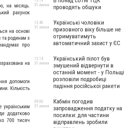
В понад сотні ТЦК
13:19
31 липня
, на місяць.
проводять обшуки
ький рахунок
Українські чоловіки
12:40
31 липня
призовного віку більше не
ься на основі
отримуватимуть
 та родинам з
автоматичний захист у ЄС
рандумах про
Український пілот був
12:14
озрахована на
31 липня
змушений відвернути в
останній момент - у Польщі
розповіли подробиці
ння допомоги
падіння російської ракети
ни. Кількість
Кабмін погодив
09:00
е українським
31 липня
запровадження податку на
де додатково
посилки: для частини
ко 700 тисяч
відправлень зробили