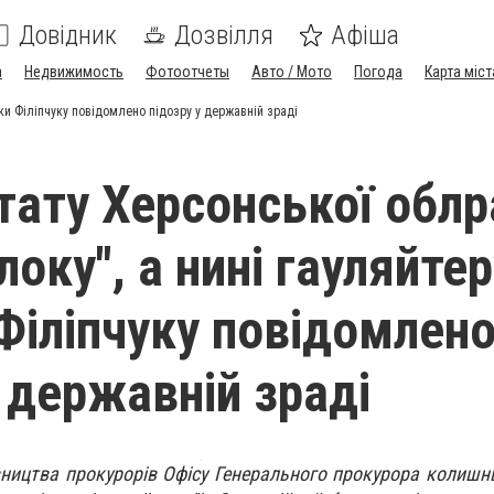
Довідник
Дозвілля
Афіша
а
Недвижимость
Фотоотчеты
Авто / Мото
Погода
Карта міст
вки Філіпчуку повідомлено підозру у державній зраді
тату Херсонської обл
локу", а нині гауляйте
Філіпчуку повідомлен
у державній зраді
вництва прокурорів Офісу Генерального прокурора колишн