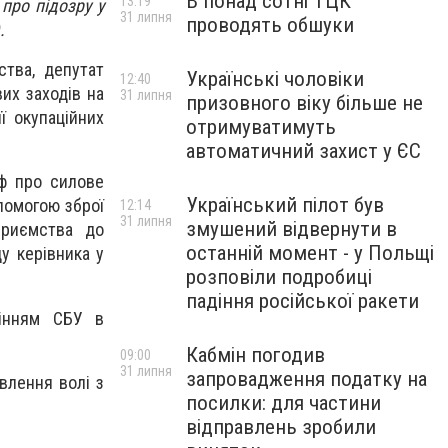
В понад сотні ТЦК
13:19
про підозру у
31 липня
проводять обшуки
.
ства, депутат
Українські чоловіки
12:40
их заходів на
31 липня
призовного віку більше не
ї окупаційних
отримуватимуть
автоматичний захист у ЄС
ф про силове
Український пілот був
помогою зброї
12:14
31 липня
змушений відвернути в
приємства до
останній момент - у Польщі
у керівника у
розповіли подробиці
падіння російської ракети
лінням СБУ в
Кабмін погодив
09:00
31 липня
запровадження податку на
влення волі з
посилки: для частини
відправлень зробили