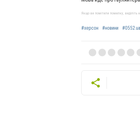
Якщо ви помітили помилку, виділіть нео
#херсон
#новини
#0552.u