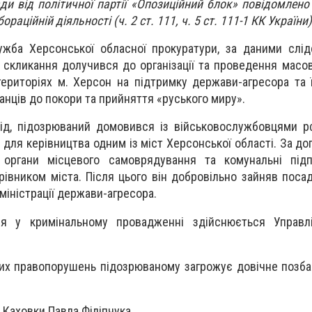
ди від політичної партії «Опозиційний блок» повідомлено 
раційній діяльності (ч. 2 ст. 111, ч. 5 ст. 111-1 КК України)
жба Херсонської обласної прокуратури, за даними слід
 скликання долучився до організації та проведення масов
ериторіях м. Херсон на підтримку держави-агресора та ї
анців до покори та прийняття «руського миру».
ід, підозрюваний домовився із військовослужбовцями р
для керівництва одним із міст Херсонської області. За до
 органи місцевого самоврядування та комунальні під
івником міста. Після цього він добровільно зайняв посад
міністрації держави-агресора.
ня у кримінальному провадженні здійснюється Управ
их правопорушень підозрюваному загрожує довічне позба
 Каховки Павла Філіпчука.