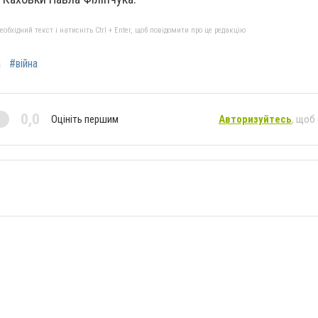
бхідний текст і натисніть Ctrl + Enter, щоб повідомити про це редакцію
a
#війна
0,0
Оцініть першим
Авторизуйтесь
, щоб