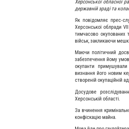
Херсонської обласної ра
державній зраді та колабо
Як повідомляє прес-слу
Херсонської облради VII
тимчасово окупованих т
військ, закликаючи мешк
Маючи політичний досв
забезпечення йому умов 
окупанти примушували
визнання його новим кер
створеній окупаційній ад
Досудове розслідуван
Херсонській області.
За вчинення кримінальн
конфіскацію майна.
Мова йде про гауляйтера