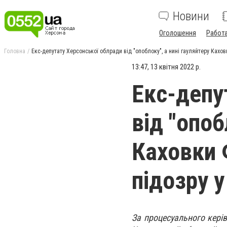
Новини
Оголошення
Работ
Головна
Екс-депутату Херсонської облради від "опоблоку", а нині гауляйтеру Кахо
13:47, 13 квітня 2022 р.
Екс-депу
від "опоб
Каховки 
підозру 
За процесуального кері