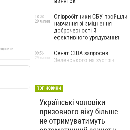
виняток
Співробітники СБУ пройшли
18:03
29 липня
навчання зі зміцнення
доброчесності й
ефективного урядування
 оцінити
Сенат США запросив
09:56
29 липня
Зеленського на зустріч
ТОП НОВИНИ
Українські чоловіки
призовного віку більше
не отримуватимуть