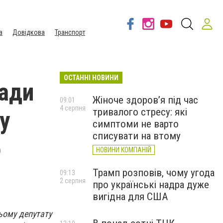
а
Довідкова
Транспорт
ОСТАННІ НОВИНИ
ради
Жіноче здоров’я під час
09:01
4 серпня
тривалого стресу: які
ру
симптоми не варто
списувати на втому
о
НОВИНИ КОМПАНІЙ
Трамп розповів, чому угода
09:13
2 серпня
про українські надра дуже
вигідна для США
ьому депутату