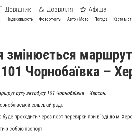
Довідник
Дозвілля
Афіша
а
Недвижимость
Фотоотчеты
Авто / Мото
Погода
Карта міст
ня змінюється маршрут
 101 Чорнобаївка – Хе
аршрут руху автобусу 101 Чорнобаївка – Херсон.
рнобаївській сільській раді.
 буде проходити через пост перевірки при в’їзді до м. Хер
ти з собою паспорт.