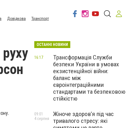
а
Довідкова
Транспорт
ОСТАННІ НОВИНИ
 руху
Трансформація Служби
16:17
безпеки України в умовах
рсон
екзистенційної війни:
баланс між
євроінтеграційними
стандартами та безпековою
стійкістю
сону.
Жіноче здоров’я під час
09:01
4 серпня
тривалого стресу: які
симптоми не варто