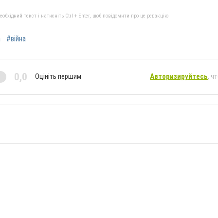
бхідний текст і натисніть Ctrl + Enter, щоб повідомити про це редакцію
a
#війна
0,0
Оцініть першим
Авторизируйтесь
, ч