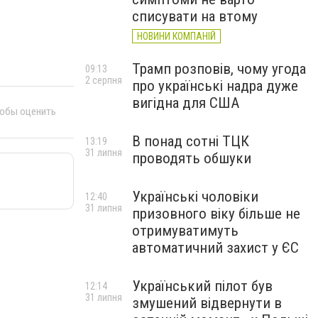
списувати на втому
НОВИНИ КОМПАНІЙ
Трамп розповів, чому угода
09:13
2 серпня
про українські надра дуже
вигідна для США
тобы оценить
В понад сотні ТЦК
13:19
31 липня
проводять обшуки
Українські чоловіки
12:40
31 липня
призовного віку більше не
отримуватимуть
автоматичний захист у ЄС
Український пілот був
12:14
31 липня
змушений відвернути в