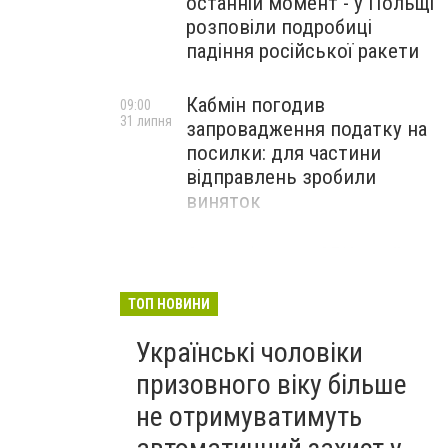
останній момент - у Польщі
розповіли подробиці
падіння російської ракети
Кабмін погодив
09:00
31 липня
запровадження податку на
посилки: для частини
відправлень зробили
виняток
Співробітники СБУ пройшли
18:03
29 липня
навчання зі зміцнення
доброчесності й
ТОП НОВИНИ
ефективного урядування
Українські чоловіки
призовного віку більше
не отримуватимуть