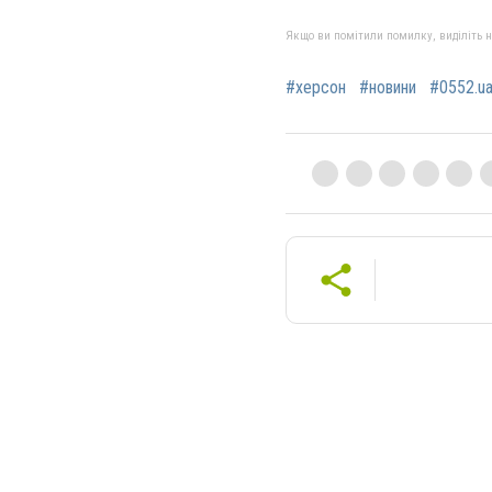
Якщо ви помітили помилку, виділіть нео
#херсон
#новини
#0552.u