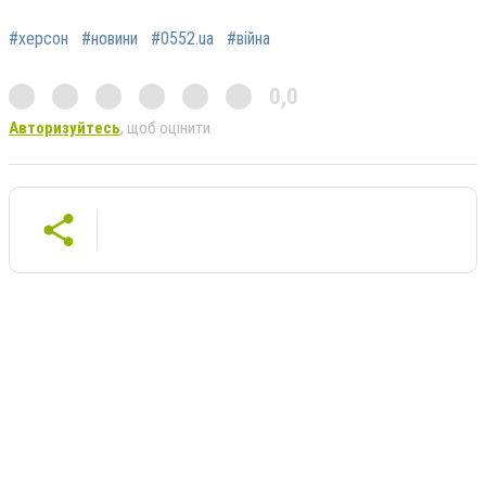
#херсон
#новини
#0552.ua
#війна
0,0
Авторизуйтесь
, щоб оцінити