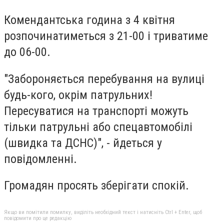
Комендантська година з 4 квітня
розпочинатиметься з 21-00 і триватиме
до 06-00.
"Забороняється перебування на вулиці
будь-кого, окрім патрульних!
Пересуватися на транспорті можуть
тільки патрульні або спецавтомобілі
(швидка та ДСНС)", - йдеться у
повідомленні.
Громадян просять зберігати спокій.
Якщо ви помітили помилку, виділіть необхідний текст і натисніть Ctrl + Enter, щоб
повідомити про це редакцію