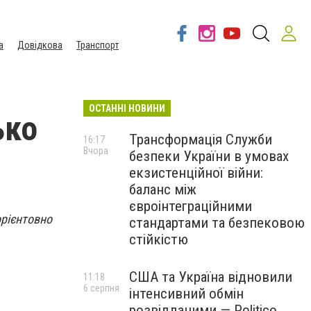
а
Довідкова
Транспорт
ОСТАННІ НОВИНИ
ько
Трансформація Служби
16:17
Вчора
безпеки України в умовах
екзистенційної війни:
баланс між
євроінтеграційними
орієнтовно
стандартами та безпековою
стійкістю
США та Україна відновили
11:18
6 серпня
інтенсивний обмін
розвідданими — Politico