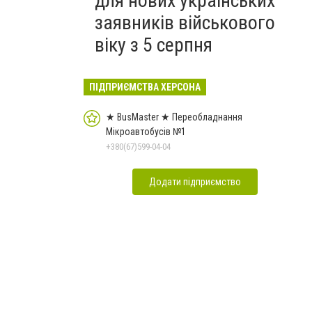
для нових українських
заявників військового
віку з 5 серпня
ПІДПРИЄМСТВА ХЕРСОНА
★ BusMaster ★ Переобладнання
Мікроавтобусів №1
+380(67)599-04-04
Додати підприємство