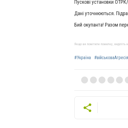
Пускові установки ОТРК/
Дані уточнюються. Підр
Бий окупанта! Разом пе
Якщо ви помітили помилку, виділіть нео
#Україна
#військоваАгресі