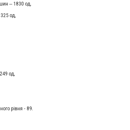
шин ‒ 1830 од,
 325 од,
249 од,
ого рівня - 89.