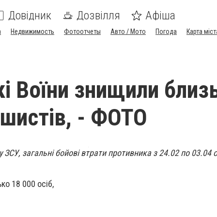
Довідник
Дозвілля
Афіша
а
Недвижимость
Фотоотчеты
Авто / Мото
Погода
Карта міст
кі Воїни знищили близ
ашистів, - ФОТО
 ЗСУ, загальні бойові втрати противника з 24.02 по 03.04 
ко 18 000 осіб,