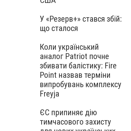
США
У «Резерв+» стався збій:
що сталося
Коли український
аналог Patriot почне
збивати балістику: Fire
Point назвав терміни
випробувань комплексу
Freyja
ЄС припиняє дію
тимчасового захисту