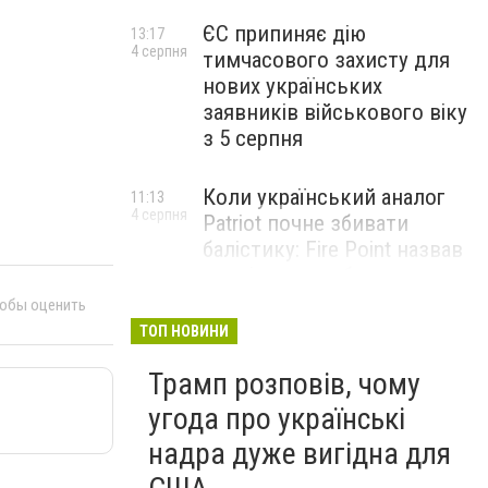
ЄС припиняє дію
13:17
4 серпня
тимчасового захисту для
нових українських
заявників військового віку
з 5 серпня
Коли український аналог
11:13
4 серпня
Patriot почне збивати
балістику: Fire Point назвав
терміни випробувань
комплексу Freyja
тобы оценить
ТОП НОВИНИ
Жіноче здоров’я під час
09:01
Трамп розповів, чому
4 серпня
тривалого стресу: які
симптоми не варто
угода про українські
списувати на втому
надра дуже вигідна для
НОВИНИ КОМПАНІЙ