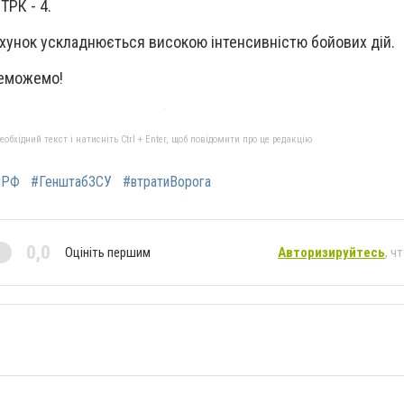
ТРК - 4.
ахунок ускладнюється високою інтенсивністю бойових дій.
реможемо!
бхідний текст і натисніть Ctrl + Enter, щоб повідомити про це редакцію
яРФ
#ГенштабЗСУ
#втратиВорога
0,0
Оцініть першим
Авторизируйтесь
, ч