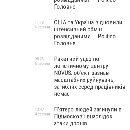
Головне
США та Україна відновили
11:18
6 серпня
інтенсивний обмін
розвідданими — Politico
Головне
Ракетний удар по
08:25
6 серпня
логістичному центру
NOVUS: об’єкт зазнав
масштабних руйнувань,
загиблих серед працівників
немає
П’ятеро людей загинули в
13:47
4 серпня
Підмосков’ї внаслідок
атаки дронів