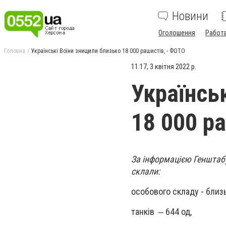
Новини
Оголошення
Работ
Головна
Українські Воїни знищили близько 18 000 рашистів, - ФОТО
11:17, 3 квітня 2022 р.
Українсь
18 000 р
За інформацією Генштабу
склали:
особового складу - близь
танків ‒ 644 од,