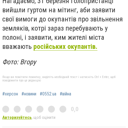
Нагадаємо, 31 березня голопристанці
вийшли гуртом на мітинг, аби заявити
свої вимоги до окупантів про звільнення
земляків, котрі зараз перебувають у
полоні, і заявити, ким жителі міста
вважають
російських окупантів.
Фото: Вгору
Якщо ви помітили помилку, виділіть необхідний текст і натисніть Ctrl + Enter, щоб
повідомити про це редакцію
#херсон
#новини
#0552.ua
#війна
0,0
Авторизуйтесь
, щоб оцінити