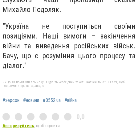
Михайло Подоляк.
"Україна не поступиться своїми
позиціями. Наші вимоги – закінчення
війни та виведення російських військ.
Бачу, що є розуміння цього процесу та
діалог."
Якщо ви помітили помилку, виділіть необхідний текст і натисніть Ctrl + Enter, щоб
повідомити про це редакцію
#херсон
#новини
#0552.ua
#війна
0,0
Авторизуйтесь
, щоб оцінити