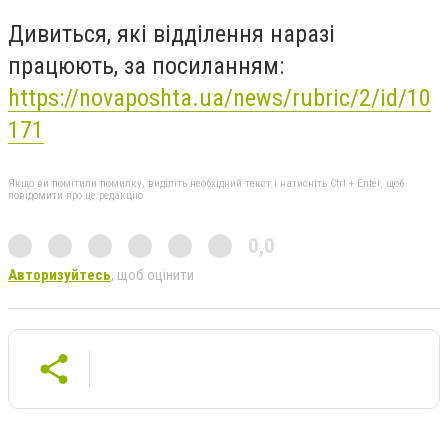
Дивиться, які відділення наразі
працюють, за посиланням:
https://novaposhta.ua/news/rubric/2/id/10
171
Якщо ви помітили помилку, виділіть необхідний текст і натисніть Ctrl + Enter, щоб
повідомити про це редакцію
0,0
Авторизуйтесь
, щоб оцінити