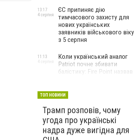
ЄС припиняє дію
13:17
4 серпня
тимчасового захисту для
нових українських
заявників військового віку
з 5 серпня
Коли український аналог
11:13
4 серпня
Patriot почне збивати
балістику: Fire Point назвав
терміни випробувань
комплексу Freyja
ТОП НОВИНИ
Жіноче здоров’я під час
09:01
Трамп розповів, чому
4 серпня
тривалого стресу: які
симптоми не варто
угода про українські
списувати на втому
надра дуже вигідна для
НОВИНИ КОМПАНІЙ