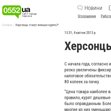
Новини
Оголошення
Работ
Головна
Херсонцы станут меньше курить?!
15:31, 4 квітня 2013 р.
Херсонцы
С начала года, согласно
резко увеличены фиксир
налоговое обязательств
80 копеек за пачку.
"Цена товара наиболее в
правило, курят дешевые
было оправданным. Более
многие из них уменьшаю