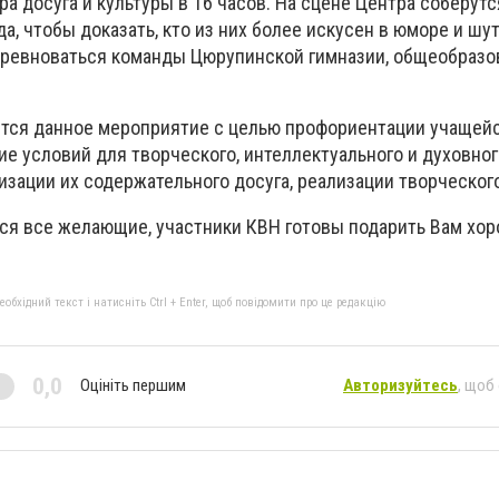
а досуга и культуры в 16 часов. На сцене Центра соберут
а, чтобы доказать, кто из них более искусен в юморе и шут
оревноваться команды Цюрупинской гимназии, общеобразо
ится данное мероприятие с целью профориентации учащей
е условий для творческого, интеллектуального и духовног
изации их содержательного досуга, реализации творческог
ся все желающие, участники КВН готовы подарить Вам хо
бхідний текст і натисніть Ctrl + Enter, щоб повідомити про це редакцію
0,0
Оцініть першим
Авторизуйтесь
, щоб