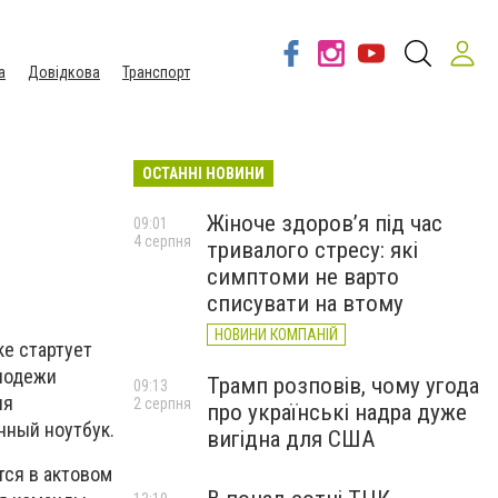
а
Довідкова
Транспорт
ОСТАННІ НОВИНИ
Жіноче здоров’я під час
09:01
4 серпня
тривалого стресу: які
симптоми не варто
списувати на втому
НОВИНИ КОМПАНІЙ
ке стартует
олодежи
Трамп розповів, чому угода
09:13
ия
2 серпня
про українські надра дуже
нный ноутбук.
вигідна для США
тся в актовом