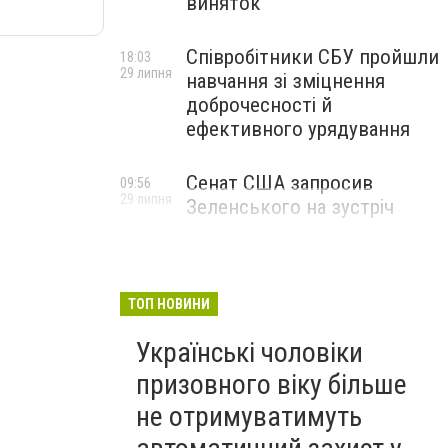
виняток
Співробітники СБУ пройшли
18:03
29 липня
навчання зі зміцнення
доброчесності й
ефективного урядування
Сенат США запросив
09:56
29 липня
Зеленського на зустріч
ТОП НОВИНИ
Українські чоловіки
призовного віку більше
не отримуватимуть