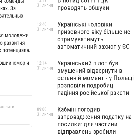
В понад сотні ТЦК
ся команды
13:19
31 липня
проводять обшуки
ках. За
вательных
Українські чоловіки
12:40
31 липня
призовного віку більше не
ся молодежи
отримуватимуть
о развития
автоматичний захист у ЄС
о потенциала.
роший юмор и
Український пілот був
12:14
31 липня
змушений відвернути в
останній момент - у Польщі
розповіли подробиці
падіння російської ракети
 оцінити
Кабмін погодив
09:00
31 липня
запровадження податку на
посилки: для частини
відправлень зробили