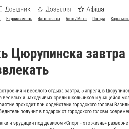
Довідник
Дозвілля
Афіша
а
Недвижимость
Фотоотчеты
Авто / Мото
Погода
Карта міст
ь Цюрупинска завтра
звлекать
строения и веселого отдыха завтра, 5 апреля, в Цюрупинс
а веселых и находчивых среди школьников и учащейся м
приятие проходит при содействии городского головы Васил
бедитель получит в подарок от городского головы совреме
лки и эрудиции под девизом «Спорт - это жизнь» разверне