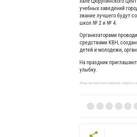
зале Цюрупинского Центр
учебных заведений город
звание лучшего будут с
школ № 2 и № 4.
Организаторами провод
средствами КВН, создани
детей и молодежи, орган
На праздник приглашают
улыбку.
Якщо ви помітили помилку, виділіть нео