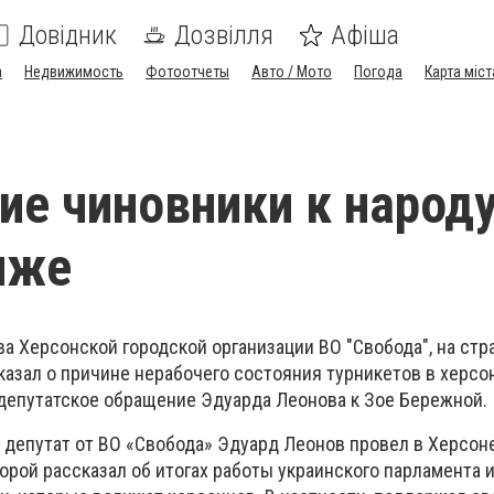
Довідник
Дозвілля
Афіша
а
Недвижимость
Фотоотчеты
Авто / Мото
Погода
Карта міст
ие чиновники к народ
иже
ва Херсонской городской организации ВО "Свобода", на стр
казал о причине нерабочего состояния турникетов в херсо
 депутатское обращение Эдуарда Леонова к Зое Бережной.
 депутат от ВО «Свобода» Эдуард Леонов провел в Херсон
орой рассказал об итогах работы украинского парламента 