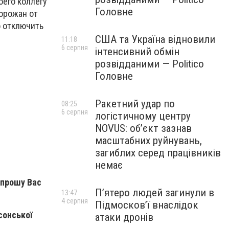
оего коллегу
Головне
горожан от
о отключить
США та Україна відновили
11:18
6 серпня
інтенсивний обмін
розвідданими — Politico
Головне
Ракетний удар по
08:25
6 серпня
логістичному центру
NOVUS: об’єкт зазнав
масштабних руйнувань,
загиблих серед працівників
немає
 прошу Вас
П’ятеро людей загинули в
13:47
4 серпня
Підмосков’ї внаслідок
сонської
атаки дронів