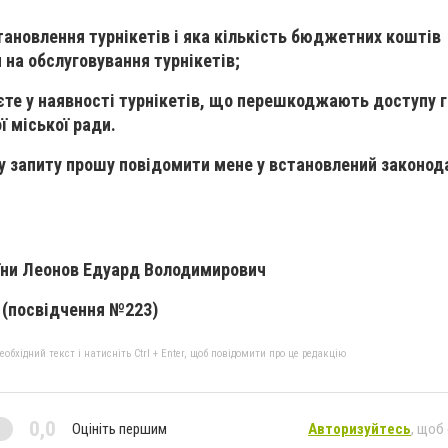
тановлення турнікетів і яка кількість бюджетних коштів
на обслуговування турнікетів;
аєте у наявності турнікетів, що перешкоджають доступу 
 міської ради.
у запиту прошу повідомити мене у встановлений законо
їни Леонов Едуард Володимирович
») (посвідчення №223)
бхідний текст і натисніть Ctrl + Enter, щоб повідомити про це редакцію
0,0
Оцініть першим
Авторизуйтесь
, щоб