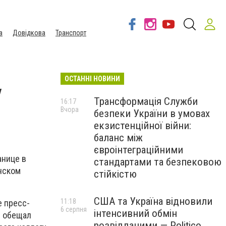
а
Довідкова
Транспорт
ОСТАННІ НОВИНИ
у
Трансформація Служби
16:17
Вчора
безпеки України в умовах
екзистенційної війни:
баланс між
євроінтеграційними
анице в
стандартами та безпековою
нском
стійкістю
США та Україна відновили
11:18
е пресс-
6 серпня
інтенсивний обмін
и обещал
розвідданими — Politico