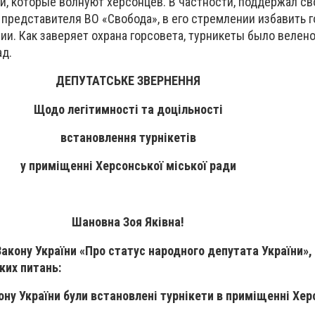
и, которые волнуют херсонцев. В частности, поддержал св
 представителя ВО «Свобода», в его стремлении избавить 
ии. Как заверяет охрана горсовета, турникеты было велен
ад.
ДЕПУТАТСЬКЕ ЗВЕРНЕННЯ
Щодо легітимності та доцільності
встановлення турнікетів
у приміщенні Херсонської міської ради
Шановна Зоя Яківна!
акону України «Про статус народного депутата України»,
ких питань:
кону України були встановлені турнікети в приміщенні Хер