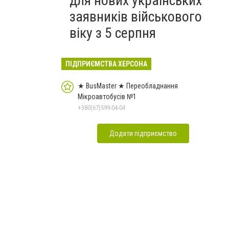
для нових українських
заявників військового
віку з 5 серпня
ПІДПРИЄМСТВА ХЕРСОНА
★ BusMaster ★ Переобладнання
Мікроавтобусів №1
+380(67)599-04-04
Додати підприємство