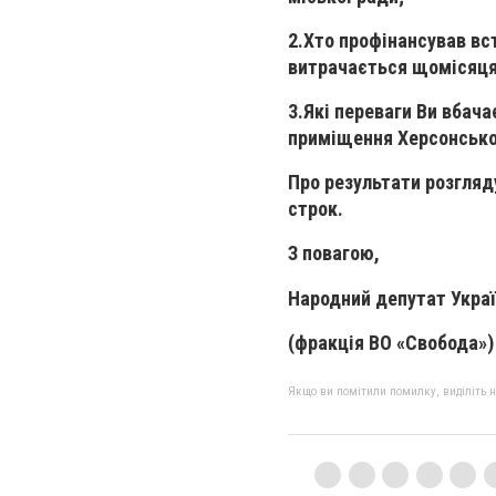
2.Хто профінансував вс
витрачається щомісяця 
3.Які переваги Ви вбач
приміщення Херсонської
Про результати розгляд
строк.
З повагою,
Народний депутат Укра
(фракція ВО «Свобода
Якщо ви помітили помилку, виділіть нео