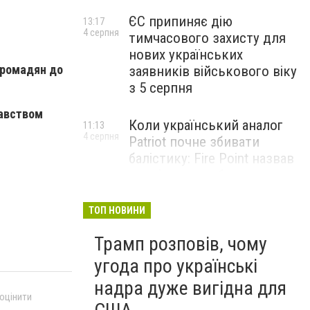
ЄС припиняє дію
13:17
4 серпня
тимчасового захисту для
нових українських
громадян до
заявників військового віку
з 5 серпня
давством
Коли український аналог
11:13
4 серпня
Patriot почне збивати
балістику: Fire Point назвав
терміни випробувань
комплексу Freyja
ТОП НОВИНИ
Жіноче здоров’я під час
09:01
Трамп розповів, чому
4 серпня
тривалого стресу: які
симптоми не варто
угода про українські
списувати на втому
надра дуже вигідна для
 оцінити
НОВИНИ КОМПАНІЙ