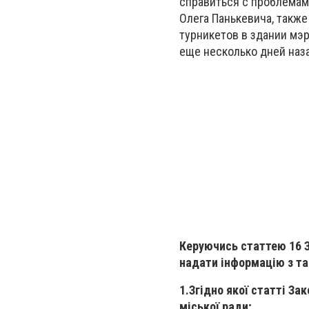
справиться с проблемам
Олега Панькевича, также
турникетов в здании мэр
еще несколько дней наз
Керуючись статтею 16 З
надати інформацію з та
1.Згідно якої статті За
міської ради;