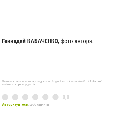
Геннадий КАБАЧЕНКО
, фото автора.
Якщо ви помітили помилку, виділіть необхідний текст і натисніть Ctrl + Enter, щоб
повідомити про це редакцію
0,0
Авторизуйтесь
, щоб оцінити