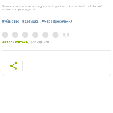
Якщо ви помітили помилку, виділіть необхідний текст і натисніть Ctrl + Enter, щоб
повідомити про це редакцію
#убийство
#девушка
#мера пресечения
0,0
Авторизуйтесь
, щоб оцінити