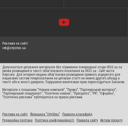
Реклама на сайті:
rek@citysites.ua
Допускається цитування матеріалів без отримання попередньої згоди 0552.ua за
умови розміщення в тексті обов'язкового посилання на 0552.ua - Сайт міста
Херсона. Для інтернет-видань обов'язкове розміщення прямого, відкритого для
пошукових систем гіперпосилання на цитовані статті не нижче другого абзацу в
тексті або в якості джерела. Порушення виняткових прав переслідується Законом.
Матеріали з плашками "Новини компаній", "Промо", "Партнерський матеріал",
"Партнерський спецпроєкт", "Політичні новини", "Пресреліз", "PR", "Офіційно",
"Політична реклама" публікуються на правах реклами.
Реклама на сайті
Франшиза "CitySites"
Правила класифайд
Редакційна політика
Політика конфіденційності
Правила сайту
Автори проєкту