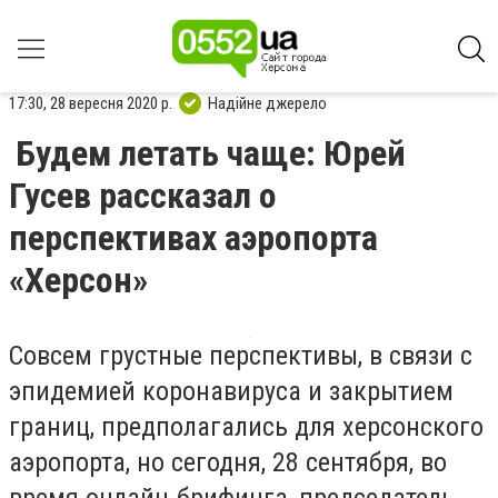
17:30, 28 вересня 2020 р.
Надійне джерело
Будем летать чаще: Юрей
Гусев рассказал о
перспективах аэропорта
«Херсон»
Совсем грустные перспектив
ы
, в связи с
э
пидемией коронавируса и закр
ы
тием
границ
, предполагались для херсонского
аэропорта, но сегодня, 28 сентября, во