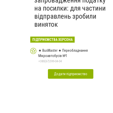
запровадження податку
на посилки: для частини
відправлень зробили
виняток
ПІДПРИЄМСТВА ХЕРСОНА
★ BusMaster ★ Переобладнання
Мікроавтобусів №1
+380(67)599-04-04
Додати підприємство