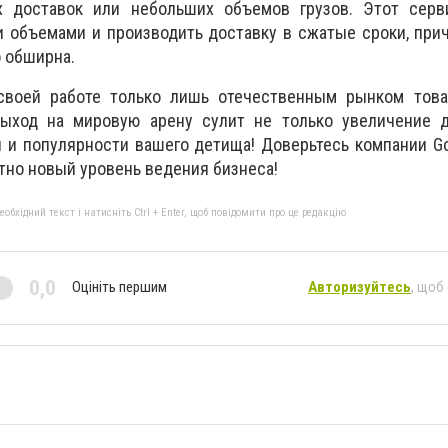
 доставок или небольших объемов грузов. Этот серв
 объемами и производить доставку в сжатые сроки, при
 обширна.
своей работе только лишь отечественным рынком това
ыход на мировую арену сулит не только увеличение д
 и популярности вашего детища! Доверьтесь компании
G
тно новый уровень ведения бизнеса!
бхідний текст і натисніть Ctrl + Enter, щоб повідомити про це редакцію
0,0
Оцініть першим
Авторизуйтесь
, щоб