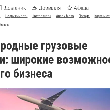
Довідник
Дозвілля
Афіша
а
Недвижимость
Фотоотчеты
Авто / Мото
Погода
Карта міст
бизнеса
родные грузовые
и: широкие возможно
го бизнеса