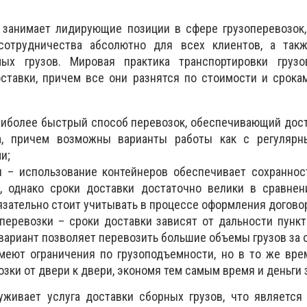
занимает лидирующие позиции в сфере грузоперевозок,
сотрудничества абсолютно для всех клиентов, а такж
мых грузов. Мировая практика транспортировки грузо
оставки, причем все они разнятся по стоимости и срок
аиболее быстрый способ перевозок, обеспечивающий дост
, причем возможны варианты работы как с регулярн
и;
и – использование контейнеров обеспечивает сохраннос
в, однако сроки доставки достаточно велики в сравнен
язательно стоит учитывать в процессе оформления догово
еревозки – сроки доставки зависят от дальности пункт
вариант позволяет перевозить большие объемы грузов за о
меют ограничения по грузоподъемности, но в то же вр
зки от двери к двери, экономя тем самым время и деньги 
уживает услуга доставки сборных грузов, что является