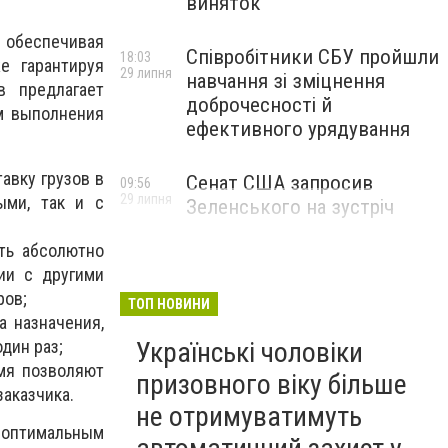
виняток
 обеспечивая
Співробітники СБУ пройшли
18:03
е гарантируя
29 липня
навчання зі зміцнення
в предлагает
доброчесності й
ам выполнения
ефективного урядування
авку грузов в
Сенат США запросив
09:56
29 липня
ыми, так и с
Зеленського на зустріч
ть абсолютно
ии с другими
ров;
ТОП НОВИНИ
а назначения,
дин раз;
Українські чоловіки
емя позволяют
призовного віку більше
заказчика.
не отримуватимуть
 оптимальным