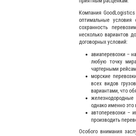
приятным расценкам.
Компания
GoodLogistics
оптимальные условия 
сохранность перевози
несколько вариантов д
договорных условий:
авиаперевозки – н
любую точку мира
чартерными рейсам
морские перевозк
всех видов грузо
вариантами, что об
железнодородные п
однако именно это 
автоперевозки – и
производить перево
Особого внимания засл