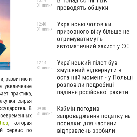
В понад сотні ТЦК
13:19
31 липня
проводять обшуки
Українські чоловіки
12:40
31 липня
призовного віку більше не
отримуватимуть
автоматичний захист у ЄС
Український пілот був
12:14
31 липня
змушений відвернути в
останній момент - у Польщі
и, развитию и
розповіли подробиці
е увеличение
падіння російської ракети
ает практика,
акупки сырья
Кабмін погодив
сударства. В
09:00
31 липня
запровадження податку на
воевременных
посилки: для частини
tics
, которая
відправлень зробили
ий сервис по