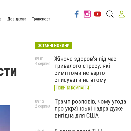
а
Довідкова
Транспорт
ОСТАННІ НОВИНИ
Жіноче здоров’я під час
09:01
4 серпня
тривалого стресу: які
сти
симптоми не варто
списувати на втому
НОВИНИ КОМПАНІЙ
Трамп розповів, чому угода
09:13
2 серпня
про українські надра дуже
вигідна для США