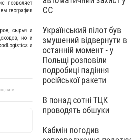
автоматичний захист у
ис позволяет
ЄС
чем география
Український пілот був
ров, сырья и
оходов, но и
змушений відвернути в
oodLogistics
и
останній момент - у
Польщі розповіли
подробиці падіння
російської ракети
 оцінити
В понад сотні ТЦК
проводять обшуки
Кабмін погодив