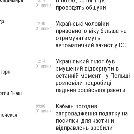
В понад сотні ТЦК
13:19
31 липня
проводять обшуки
да
Українські чоловіки
12:40
31 липня
призовного віку більше не
отримуватимуть
автоматичний захист у ЄС
Український пілот був
12:14
31 липня
змушений відвернути в
Игоря
останній момент - у Польщі
розповіли подробиці
падіння російської ракети
ртии "Наш
Кабмін погодив
09:00
31 липня
запровадження податку на
опейская
посилки: для частини
відправлень зробили