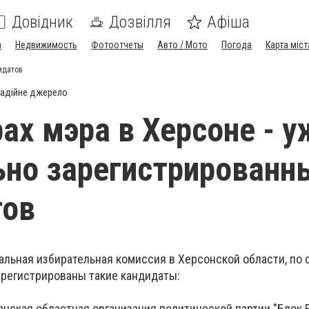
Довідник
Дозвілля
Афіша
а
Недвижимость
Фотоотчеты
Авто / Мото
Погода
Карта міст
идатов
адійне джерело
ах мэра в Херсоне - у
но зарегистрированн
тов
альная избирательная комиссия в Херсонской области, по 
арегистрированы такие кандидаты:
онская областная организация политической партии "Блок