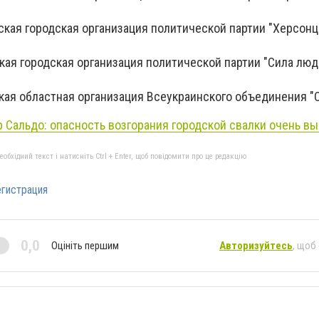
ская городская организация политической партии "Херсон
кая городская организация политической партии "Сила люд
кая областная организация Всеукраинского объединения "
 Сальдо: опасность возгорания городской свалки очень в
бхідний текст і натисніть Ctrl + Enter, щоб повідомити про це редакцію
гистрация
0,0
Оцініть першим
Авторизуйтесь
, щоб