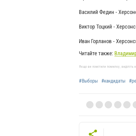
Василий Федин - Херсон
Виктор Тоцкий - Херсонс
Иван Горланов - Херсонс
Читайте также:
Владимир
Якщо ви помітили помилку, виділіть нео
#Выборы
#кандидаты
#ре