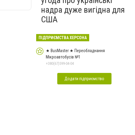
угода про українські
надра дуже вигідна для
США
ПІДПРИЄМСТВА ХЕРСОНА
★ BusMaster ★ Переобладнання
Мікроавтобусів №1
+380(67)599-04-04
Додати підприємство