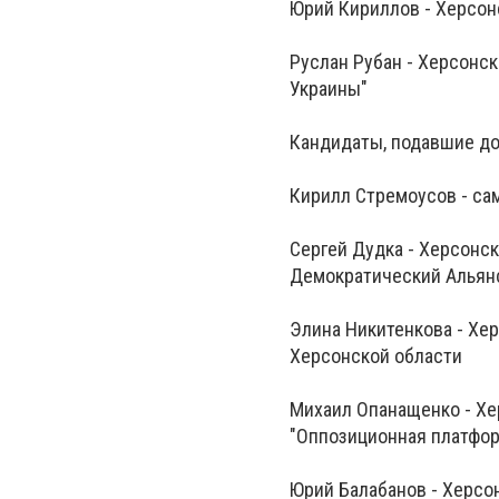
Юрий Кириллов - Херсонс
Руслан Рубан - Херсонс
Украины"
Кандидаты, подавшие до
Кирилл Стремоусов - с
Сергей Дудка - Херсонс
Демократический Альян
Элина Никитенкова - Хе
Херсонской области
Михаил Опанащенко - Хе
"Оппозиционная платфор
Юрий Балабанов - Херсо