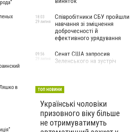
виняток
арода"
еленых
Співробітники СБУ пройшли
18:03
29 липня
навчання зі зміцнення
доброчесності й
ефективного урядування
Сенат США запросив
09:56
29 липня
Зеленського на зустріч
краинский
 Ляшко в
ТОП НОВИНИ
Українські чоловіки
призовного віку більше
не отримуватимуть
иція"