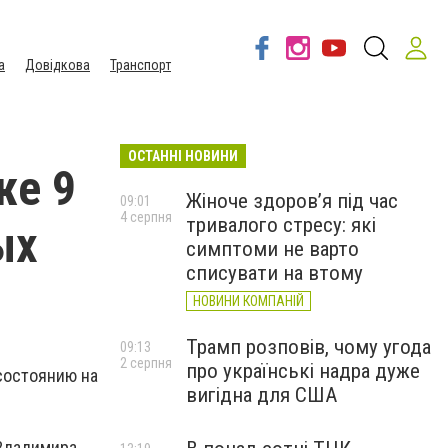
а
Довідкова
Транспорт
ОСТАННІ НОВИНИ
же 9
Жіноче здоров’я під час
09:01
4 серпня
тривалого стресу: які
ых
симптоми не варто
списувати на втому
НОВИНИ КОМПАНІЙ
Трамп розповів, чому угода
09:13
2 серпня
про українські надра дуже
состоянию на
вигідна для США
 Владимира