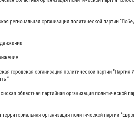
ская региональная организация политической партии "Побе
ыдвижение
вижение
ская городская организация политической партии "Партия 
ть "
сонская областная партийная организация политической па
я территориальная организация политической партии "Евр