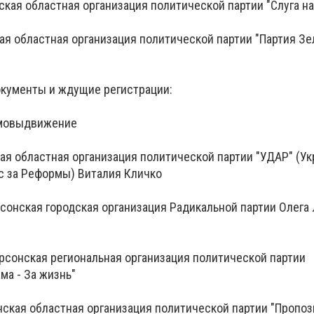
кая областная организация политической партии "Слуга н
кая областная организация политической партии "Партия З
кументы и ждущие регистрации:
амовыдвижение
кая областная организация политической партии "УДАР" (У
с за Реформы) Виталия Кличко
рсонская городская организация Радикальной партии Олега
рсонская региональная организация политической партии
ма - За жизнь"
нская областная организация политической партии "Пропоз