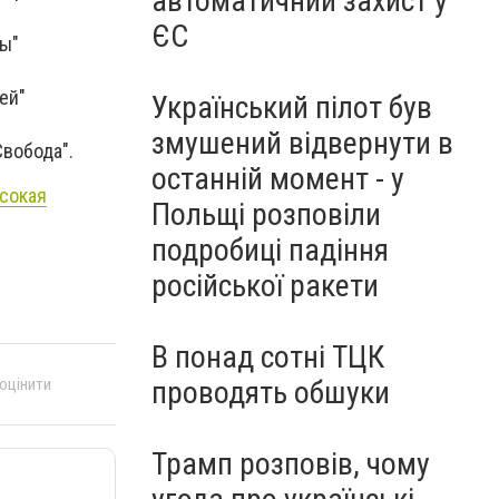
автоматичний захист у
ЄС
цы"
ей"
Український пілот був
змушений відвернути в
Свобода".
останній момент - у
ысокая
Польщі розповіли
подробиці падіння
російської ракети
В понад сотні ТЦК
 оцінити
проводять обшуки
Трамп розповів, чому