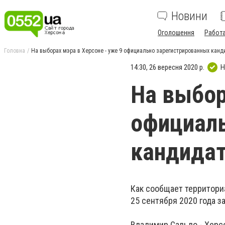
Новини
Оголошення
Работ
Головна
На выборах мэра в Херсоне - уже 9 официально зарегистрированных канд
14:30, 26 вересня 2020 р.
Н
На выбор
официаль
кандида
Как сообщает территори
25 сентября 2020 года з
Владимир Сальдо - Херс