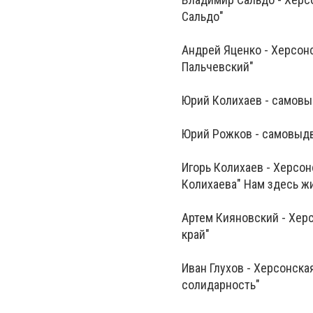
Сальдо"
Андрей Яценко - Херсон
Пальчевский"
Юрий Колихаев - самов
Юрий Рожков - самовыд
Игорь Колихаев - Херсон
Колихаева" Нам здесь жи
Артем Кияновский - Хер
край"
Иван Глухов - Херсонска
солидарность"