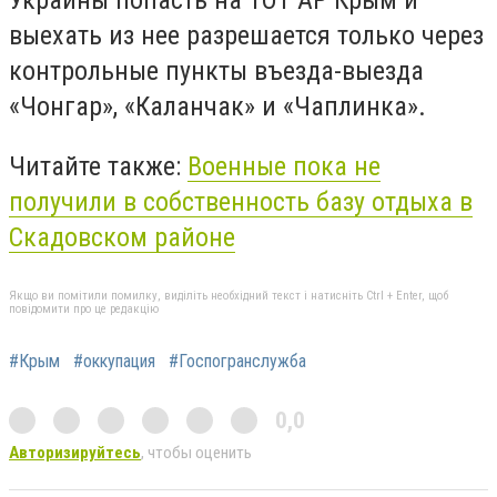
Украины попасть на ТОТ АР Крым и
выехать из нее разрешается только через
контрольные пункты въезда-выезда
«Чонгар», «Каланчак» и «Чаплинка».
Читайте также:
Военные пока не
получили в собственность базу отдыха в
Скадовском районе
Якщо ви помітили помилку, виділіть необхідний текст і натисніть Ctrl + Enter, щоб
повідомити про це редакцію
#Крым
#оккупация
#Госпогранслужба
0,0
Авторизируйтесь
, чтобы оценить