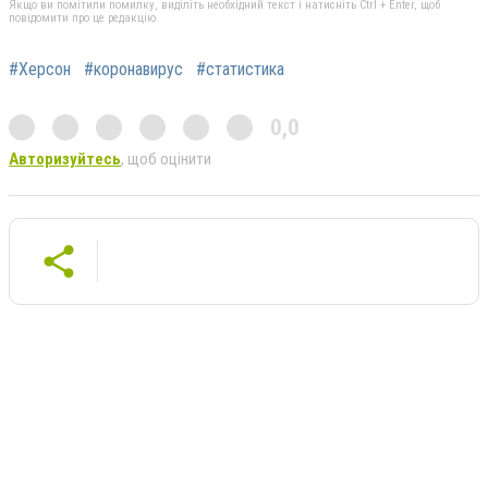
Якщо ви помітили помилку, виділіть необхідний текст і натисніть Ctrl + Enter, щоб
повідомити про це редакцію
#Херсон
#коронавирус
#статистика
0,0
Авторизуйтесь
, щоб оцінити