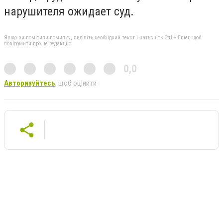
нарушителя ожидает суд.
Якщо ви помітили помилку, виділіть необхідний текст і натисніть Ctrl + Enter, щоб
повідомити про це редакцію
0,0
Авторизуйтесь
, щоб оцінити