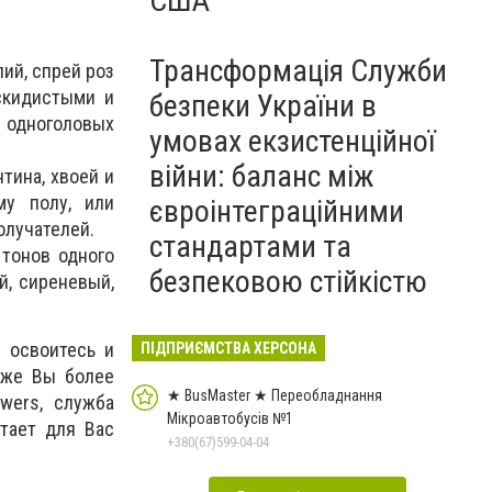
США
Трансформація Служби
ий, спрей роз
скидистыми и
безпеки України в
 одноголовых
умовах екзистенційної
війни: баланс між
тина, хвоей и
му полу, или
євроінтеграційними
олучателей.
стандартами та
 тонов одного
безпековою стійкістю
й, сиреневый,
 освоитесь и
ПІДПРИЄМСТВА ХЕРСОНА
 же Вы более
★ BusMaster ★ Переобладнання
wers, служба
Мікроавтобусів №1
тает для Вас
+380(67)599-04-04