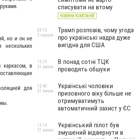
 руками.
списувати на втому
НОВИНИ КОМПАНІЙ
Трамп розповів, чому угода
09:13
2 серпня
про українські надра дуже
й, но и он не
вигідна для США
 нескольких
В понад сотні ТЦК
13:19
 каркасом, в
31 липня
проводять обшуки
составляющие
Українські чоловіки
12:40
золяцией для
31 липня
призовного віку більше не
отримуватимуть
рмы.
автоматичний захист у ЄС
Український пілот був
12:14
31 липня
змушений відвернути в