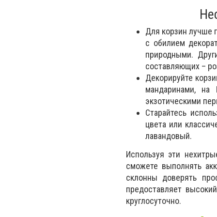
Не
Для корзин лучше п
с обилием декора
природными. Друг
составляющих – роз
Декорируйте корзи
мандаринами, на 
экзотическими перь
Старайтесь исполь
цвета или классич
лавандовый.
Используя эти нехитры
сможете выполнять акк
склонны доверять проф
предоставляет высокий
круглосуточно.