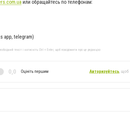
rs.com.ua
или обращайтесь по телефонам:
ts app, telegram)
бхідний текст і натисніть Ctrl + Enter, щоб повідомити про це редакцію
0,0
Оцініть першим
Авторизуйтесь
, щоб