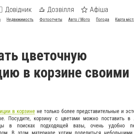
Довідник
Дозвілля
Афіша
а
Недвижимость
Фотоотчеты
Авто / Мото
Погода
Карта міст
ать цветочную
ию в корзине своими
иции в корзине
не только более представительные и эст
ые. Посудите, корзину с цветами можно поставить в
ды в поисках подходящей вазы, очень удобно пе
елом. В этом материале хотим поделиться небольшими