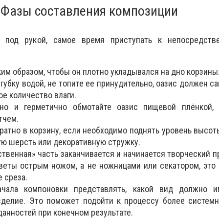
Фазы составления композиции
ё под рукой, самое время приступать к непосредств
им образом, чтобы он плотно укладывался на дно корзины
губку водой, не топите ее принудительно, оазис должен с
е количество влаги.
но и герметично обмотайте оазис пищевой плёнкой, 
тчем.
ратно в корзину, если необходимо поднять уровень высоты
ую шерсть или декоративную стружку.
ственная» часть заканчивается и начинается творческий п
веты острым ножом, а не ножницами или секатором, это
е среза.
чала компоновки представлять, какой вид должно и
зделие. Это поможет подойти к процессу более системн
анностей при конечном результате.