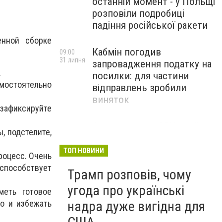
останній момент - у Польщі
розповіли подробиці
падіння російської ракети
енной сборке
Кабмін погодив
09:00
31 липня
запровадження податку на
.
посилки: для частини
амостоятельно
відправлень зробили
виняток
зафиксируйте
Співробітники СБУ пройшли
18:03
, подстелите,
29 липня
навчання зі зміцнення
доброчесності й
ТОП НОВИНИ
роцесс. Очень
ефективного урядування
 способствует
Трамп розповів, чому
угода про українські
меть готовое
о и избежать
надра дуже вигідна для