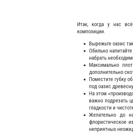
Итак, когда у нас вс
композиции.
Вырежьте оазис так
Обильно напитайте 
набрать необходимо
Максимально плот
дополнительно ско
Поместите губку об
под оазис древесн
На этом «производ
важно подрезать ц
гладкости и чистот
Желательно до на
флористическое и
неприятных неожид