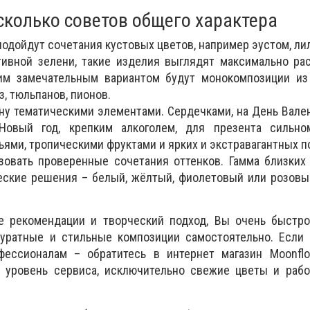
сколько советов общего характера
одойдут сочетания кустовых цветов, например эустом, лил
тивной зелени, такие изделия выглядят максимально ра
им замечательным вариантом будут монокомпозиции из
, тюльпанов, пионов.
ну тематическими элементами. Сердечками, на День Вален
Новый год, крепким алкоголем, для презента сильно
ями, тропическими фруктами и ярких и экстравагантных п
зовать проверенные сочетания оттенков. Гамма близких
еские решения – белый, жёлтый, фиолетовый или розовы
е рекомендации и творческий подход, Вы очень быстро
уратные и стильные композиции самостоятельно. Если
ессионалам – обратитесь в интернет магазин Moonflo
 уровень сервиса, исключительно свежие цветы и рабо