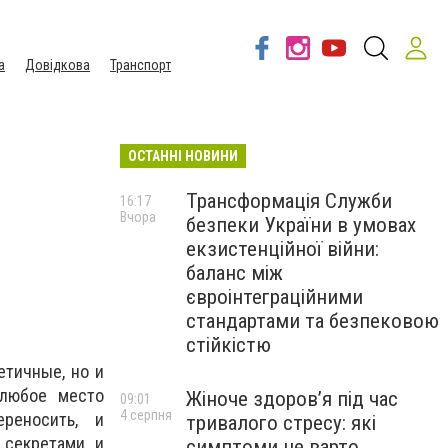
а
Довідкова
Транспорт
ОСТАННІ НОВИНИ
Трансформація Служби
16:17
Вчора
безпеки України в умовах
екзистенційної війни:
баланс між
євроінтеграційними
стандартами та безпековою
стійкістю
етичные, но и
 любое место
Жіноче здоров’я під час
09:01
4 серпня
реносить, и
тривалого стресу: які
 секретами и
симптоми не варто