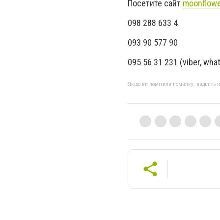
Посетите сайт
moonflowe
098 288 633 4
093 90 577 90
095 56 31 231 (viber, wha
Якщо ви помітили помилку, виділіть нео