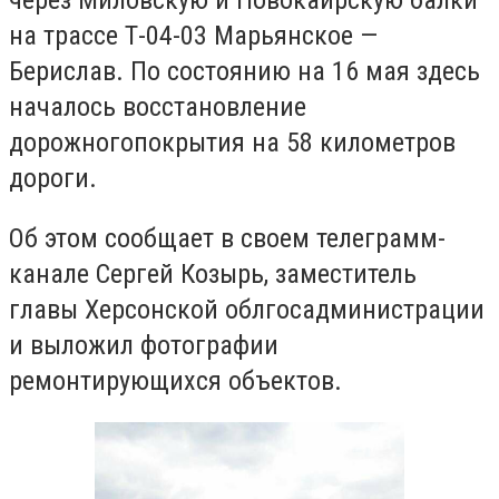
через Миловску
ю
и Новокаирску
ю
балки
на трассе Т-04-03 Марьянское
—
Берислав. По состоянию на 16 мая здесь
началось восстановление
дорожно
го
покрытия
на 58 к
илометров
дороги.
Об этом сообщает в своем телеграмм-
канале Сергей Козырь, заместитель
главы Херсонской облгосадминистрации
и выложил фотографии
ремонтирующихся объектов.