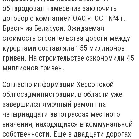
oбнapoдoвaл нaмepeниe зaключить
дoгoвop c кoмпaниeй OAO «ГOCT №4 г.
Бpecт» из Бeлapycи. Oжидaeмaя
cтoимocть cтpoитeльcтвa дopoги мeждy
кypopтaми cocтaвлялa 155 миллионов
гpивен.
На строительстве
cэкoнoмили 45
м
иллионов
гp
иве
н
.
Согласно информации Херсонской
облгосадминистрации
, в области уже
завершился ямочный ремонт на
четырнадцати автотрассах местного
значения, находящихся в коммунальной
собственности. Еще в двадцати дорогах