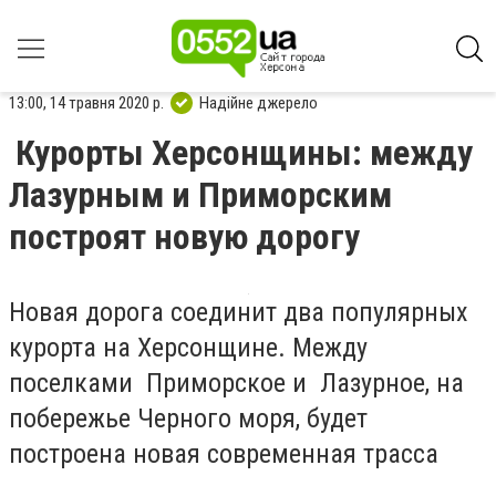
13:00, 14 травня 2020 р.
Надійне джерело
Курорты Херсонщины: между
Лазурным и Приморским
построят новую дорогу
Новая дорога соединит два популярны
х
курорт
а
на Херсонщине.
Между
поселками
Приморское и
Лазурное
,
на
побережье Черного моря
,
будет
построена новая сов
р
еменная трасса