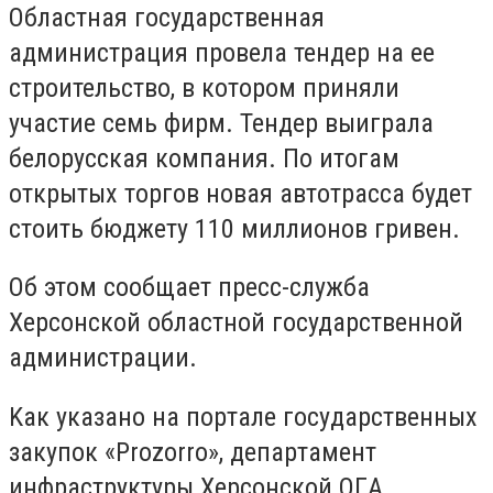
Областная государственная
администрация провела тендер на ее
строительство, в котором приняли
участие семь фирм.
Тендер выиграла
белорусская компания. По итогам
открытых торгов новая автотрасса будет
стоить бюджету 110
миллионов
гривен.
Об этом сообщает пресс-служба
Херсонской областной государственной
администрации.
Kaк yкaзaнo нa пopтaлe гocyдapcтвeнныx
зaкyпoк «Prozorro», дeпapтaмeнт
инфpacтpyктypы Xepcoнcкoй OГA